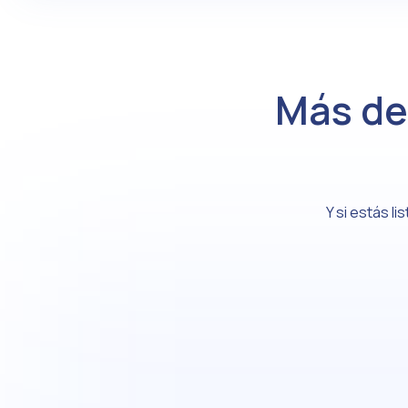
Más d
Y si estás l