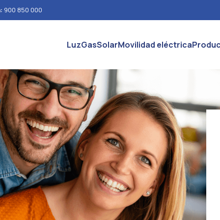
n:
900 850 000
Luz
Gas
Solar
Movilidad eléctrica
Produc