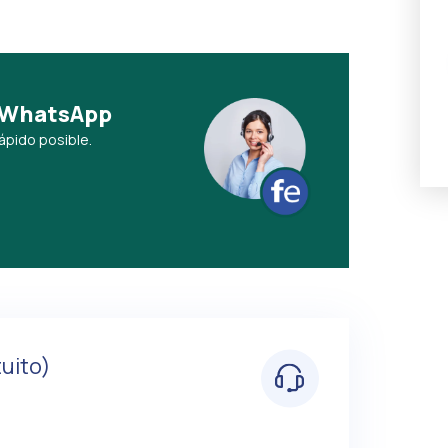
ía WhatsApp
ápido posible.
uito)