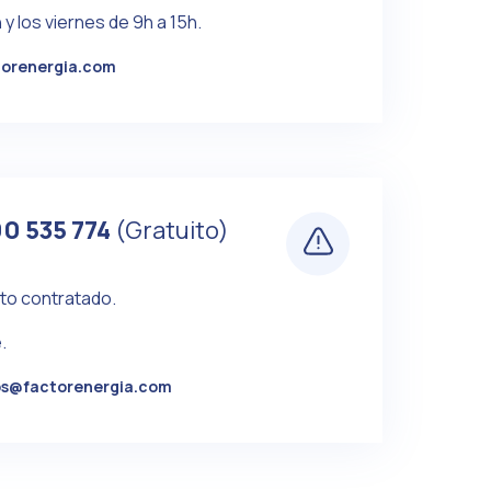
y los viernes de 9h a 15h.
torenergia.com
0 535 774
(Gratuito)
nto contratado.
.
s@factorenergia.com