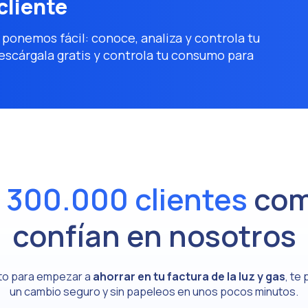
cliente
 ponemos fácil: conoce, analiza y controla tu
scárgala gratis y controla tu consumo para
e
300.000 clientes
com
confían en nosotros
isto para empezar a
ahorrar en tu factura de la luz y gas
, te
un cambio seguro y sin papeleos en unos pocos minutos.