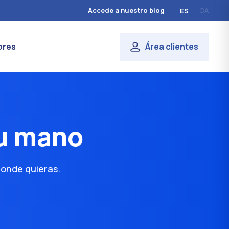
Accede a nuestro blog
CA
ES
ores
Área clientes
tu mano
onde quieras.