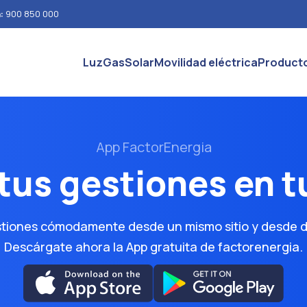
n:
900 850 000
Luz
Gas
Solar
Movilidad eléctrica
Product
App FactorEnergia
tus gestiones en 
stiones cómodamente desde un mismo sitio y desde d
Descárgate ahora la App gratuita de factorenergia.