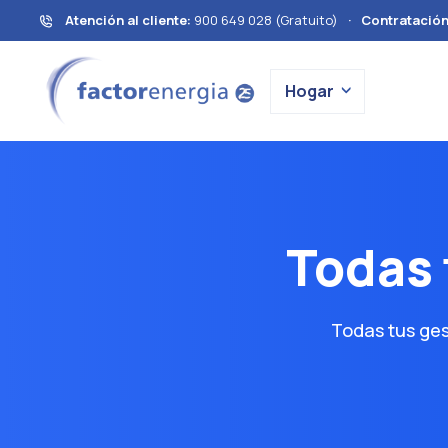
Atención al cliente:
900 649 028 (Gratuito)
·
Contratació
Hogar
Todas 
Todas tus ge