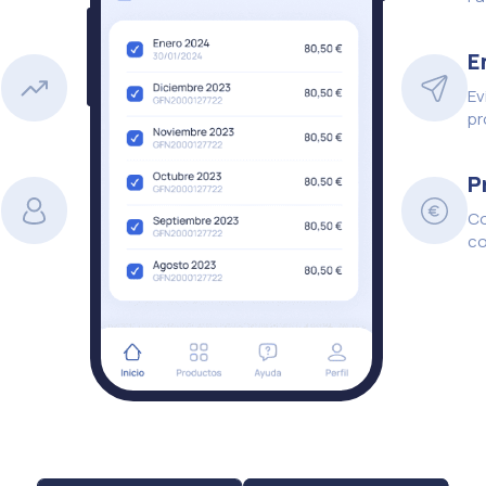
s
E
a
Ev
.
pr
o
P
,
Co
.
co