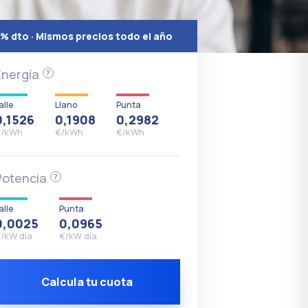
% dto · Mismos precios todo el año
Energía
?
alle
Llano
Punta
0,1526
0,1908
0,2982
€/kWh
€/kWh
€/kWh
Potencia
?
alle
Punta
0,0025
0,0965
/kW día
€/kW día
Calcula tu cuota