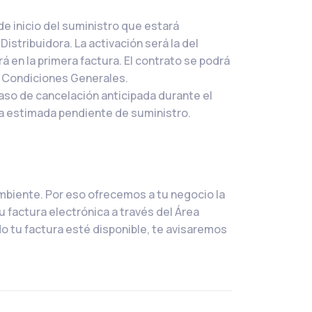
de inicio del suministro que estará
Distribuidora. La activación será la del
rá en la primera factura. El contrato se podrá
s Condiciones Generales.
caso de cancelación anticipada durante el
gía estimada pendiente de suministro.
iente. Por eso ofrecemos a tu negocio la
u factura electrónica a través del Área
do tu factura esté disponible, te avisaremos