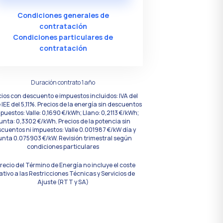
Condiciones generales de
contratación
Condiciones particulares de
contratación
Duración contrato 1 año
cios con descuento e impuestos incluidos: IVA del
 IEE del 5,11%. Precios de la energía sin descuentos
mpuestos: Valle: 0,1690 €/kWh; Llano: 0,2113 €/kWh;
unta: 0,3302 €/kWh. Precios de la potencia sin
cuentos ni impuestos: Valle 0.001987 €/kW día y
unta 0.075903 €/kW. Revisión trimestral según
condiciones particulares
precio del Término de Energía no incluye el coste
ativo a las Restricciones Técnicas y Servicios de
Ajuste (RTT y SA)