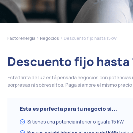
>
>
Factorenergia
Negocios
Descuento fijo hasta 15kW
Descuento fijo hasta
Esta tarifa de luz está pensada negocios con potencias i
sorpresas ni sobresaltos. Paga siempre el mismo precio 
Esta es perfecta para tu negocio si...
Si tienes una potencia inferior o igual a 15 kW
Buscas
estabilidad en el precio del kWh
todo e