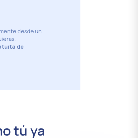
amente desde un
ieras.
atuita de
o tú ya