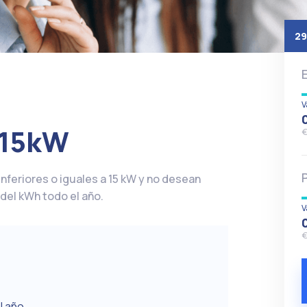
29
V
 15kW
nferiores o iguales a 15 kW y no desean
del kWh todo el año.
V
€
l año