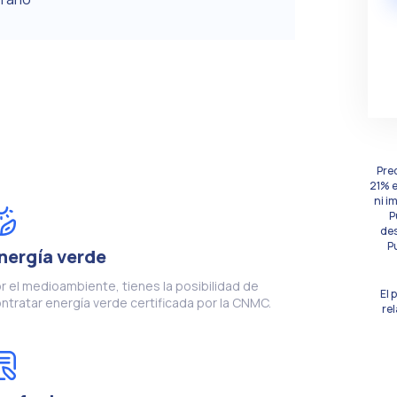
Pre
21% e
ni i
P
des
P
nergía verde
r el medioambiente, tienes la posibilidad de
El 
ntratar energía verde certificada por la CNMC.
rel