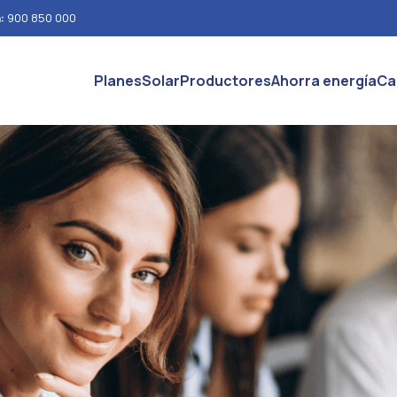
n:
900 850 000
Planes
Solar
Productores
Ahorra energía
Ca