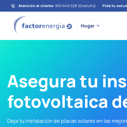
Atención al cliente:
900 649 028 (Gratuito)
·
Pide tu estud
Hogar
Asegura tu ins
fotovoltaica 
Deja tu instalación de placas solares en las mej