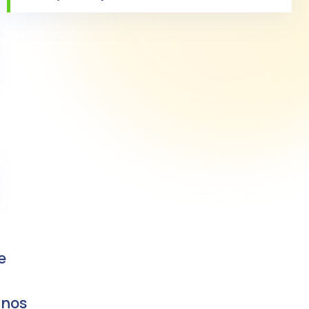
e
anos