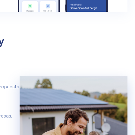
y
propuesta
resas.