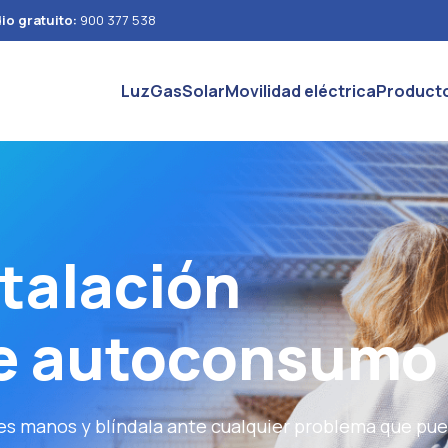
io gratuito:
900 377 538
Luz
Gas
Solar
Movilidad eléctrica
Product
talación
de autoconsumo
ores manos y blíndala ante cualquier problema que pu