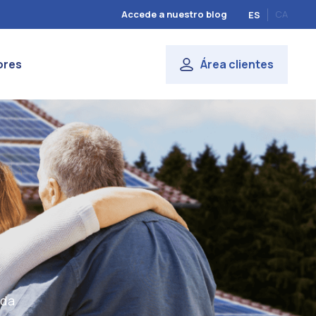
Accede a nuestro blog
CA
ES
ores
Área clientes
eda