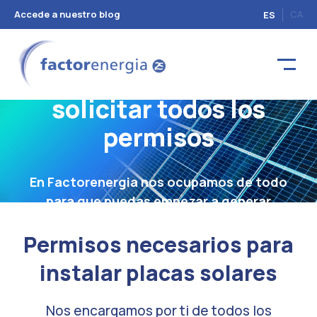
Accede a nuestro blog
CA
ES
Nos encargamos de
solicitar todos los
permisos
En Factorenergia nos ocupamos de todo
para que puedas empezar a generar
energía verde desde el primer día.
Permisos necesarios para
instalar placas solares
Nos encargamos por ti de todos los