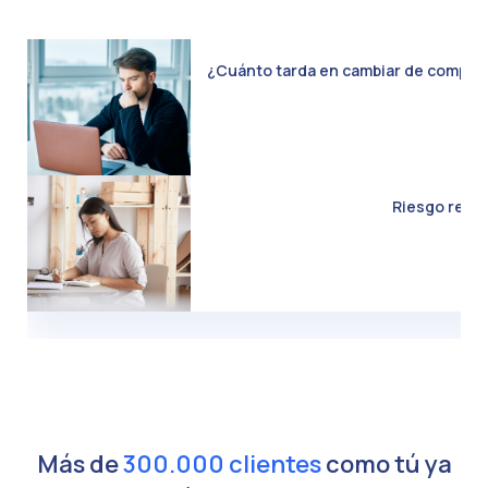
¿Cuánto tarda en cambiar de compañía 
Riesgo real d
Más de
300.000 clientes
como tú ya