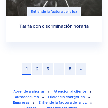
Entiende la factura de la luz
Tarifa con discriminación horaria
…
1
2
3
5
»
Aprende a ahorrar
Atención al cliente
Autoconsumo
Eficiencia energética
Empresas
Entiende la factura de la luz
Eventos
Historias positivas