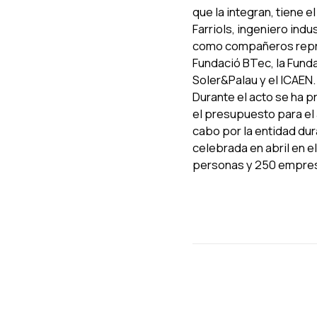
que la integran, tiene e
Farriols, ingeniero indu
como compañeros repres
Fundació BTec, la Funda
Soler&Palau y el ICAEN.
Durante el acto se ha p
el presupuesto para el
cabo por la entidad dura
celebrada en abril en e
personas y 250 empre