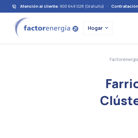
Atención al cliente:
900 649 028 (Gratuito)
·
Contratació
Hogar
Factorenergi
Farri
Clúste