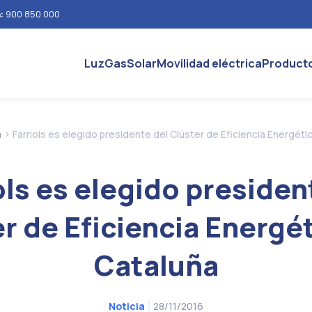
n:
900 850 000
Luz
Gas
Solar
Movilidad eléctrica
Product
>
a
Farriols es elegido presidente del Clúster de Eficiencia Energéti
ols es elegido presiden
r de Eficiencia Energé
Cataluña
28/11/2016
Noticia