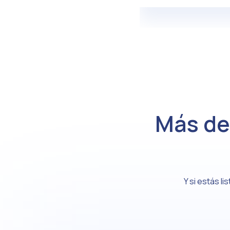
Más d
Y si estás l