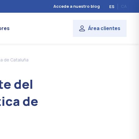
Accede a nuestro blog
CA
ES
ores
Área clientes
ca de Cataluña
te del
tica de