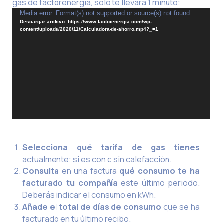
gas de factorenergia, solo te llevará 1 minuto:
Reproductor
Media error: Format(s) not supported or source(s) not found
Descargar archivo: https://www.factorenergia.com/wp-
de
content/uploads/2020/11/Calculadora-de-ahorro.mp4?_=1
vídeo
Selecciona qué tarifa de gas tienes
actualmente: si es con o sin calefacción.
Consulta
en una factura
qué consumo te ha
facturado tu compañía
este último periodo.
Deberás indicar el consumo en kWh.
Añade el total de días de consumo
que se ha
facturado en tu último recibo.