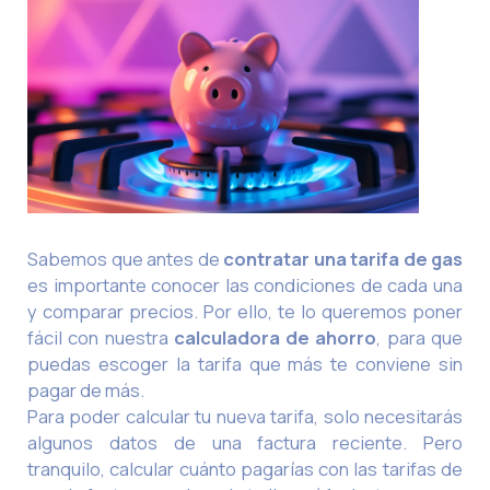
Sabemos que antes de
contratar una tarifa de gas
es importante conocer las condiciones de cada una
y comparar precios. Por ello, te lo queremos poner
fácil con nuestra
calculadora de ahorro
, para que
puedas escoger la tarifa que más te conviene sin
pagar de más.
Para poder calcular tu nueva tarifa, solo necesitarás
algunos datos de una factura reciente. Pero
tranquilo, calcular cuánto pagarías con las tarifas de