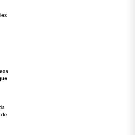
les
 esa
que
ida
o de