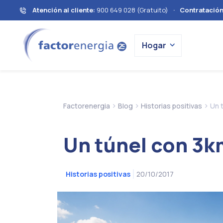
Atención al cliente:
900 649 028 (Gratuito)
·
Contratació
Hogar
>
>
>
Factorenergia
Blog
Historias positivas
Un 
Un túnel con 3k
20/10/2017
Historias positivas