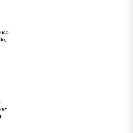
duce
do,
l
e en
s