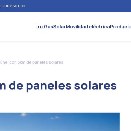
n:
900 850 000
Luz
Gas
Solar
Movilidad eléctrica
Product
túnel con 3km de paneles solares
m de paneles solares