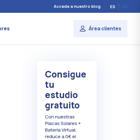
Accede a nuestro blog
CA
ES
ores
Área clientes
Consigue
tu
estudio
gratuito
Con nuestras
Placas Solares +
Batería Virtual,
reduce a 0€ el