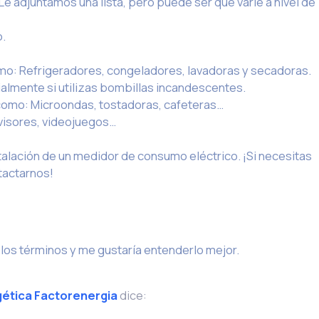
e adjuntamos una lista, pero puede ser que varié a nivel de
o.
mo: Refrigeradores, congeladores, lavadoras y secadoras.
ialmente si utilizas bombillas incandescentes.
omo: Microondas, tostadoras, cafeteras…
evisores, videojuegos…
talación de un medidor de consumo eléctrico. ¡Si necesitas
tactarnos!
 los términos y me gustaría entenderlo mejor.
gética Factorenergia
dice: