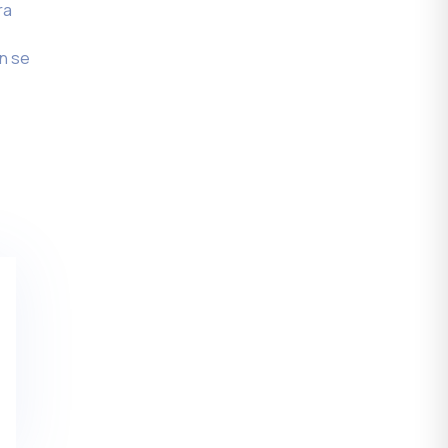
ra
n se