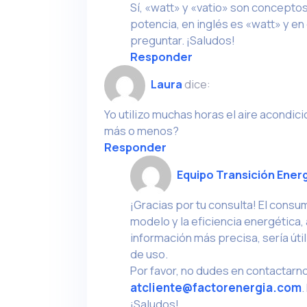
Sí, «watt» y «vatio» son concepto
potencia, en inglés es «watt» y en
preguntar. ¡Saludos!
Responder
Laura
dice:
Yo utilizo muchas horas el aire acond
más o menos?
Responder
Equipo Transición Ener
¡Gracias por tu consulta! El consu
modelo y la eficiencia energética,
información más precisa, sería úti
de uso.
Por favor, no dudes en contactarn
atcliente@factorenergia.com
.
¡Saludos!