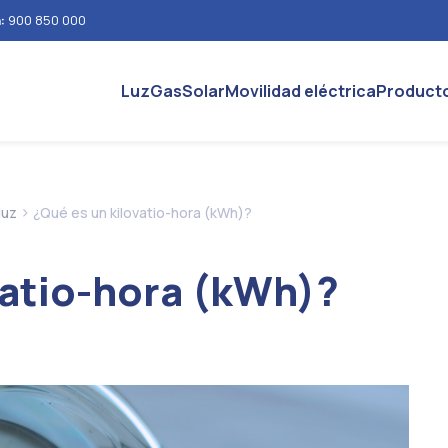
n:
900 850 000
Luz
Gas
Solar
Movilidad eléctrica
Product
>
luz
¿Qué es un kilovatio-hora (kWh)?
vatio-hora (kWh)?