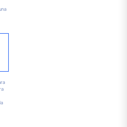
 una
ara
ra
da