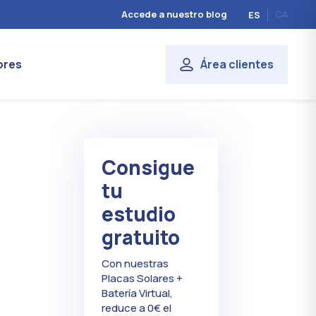
Accede a nuestro blog
CA
ES
ores
Área clientes
Consigue
tu
estudio
gratuito
Con nuestras
Placas Solares +
Batería Virtual,
reduce a 0€ el