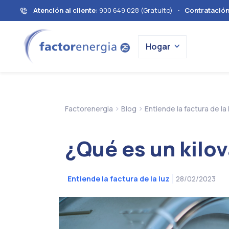
Atención al cliente:
900 649 028 (Gratuito)
·
Contratació
Hogar
>
>
Factorenergia
Blog
Entiende la factura de la 
¿Qué es un kilo
28/02/2023
Entiende la factura de la luz