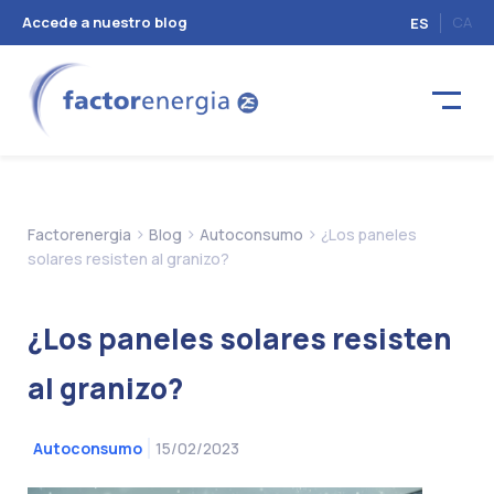
Accede a nuestro blog
CA
ES
>
>
>
Factorenergia
Blog
Autoconsumo
¿Los paneles
solares resisten al granizo?
¿Los paneles solares resisten
al granizo?
15/02/2023
Autoconsumo