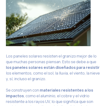
Los paneles solares resisten el granizo mejor de lo
que muchas personas piensan. Esto se debe a que
los paneles solares están diseñados para resistir
los elementos, como el sol, la lluvia, el viento, la nieve
y, sí, incluso el granizo.
Se construyen con
materiales resistentes a los
impactos
, como el aluminio, el cobre y el vidrio
resistente a los rayos UV, lo que significa que son