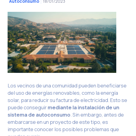
18/01/2023
Autoconsumo
Los vecinos de una comunidad pueden beneficiarse
del uso de energías renovables, como la energía
solar, para reducir su factura de electricidad. Esto se
puede conseguir
mediante la instalación de un
sistema de autoconsumo
. Sin embargo, antes de
embarcarse en un proyecto de este tipo, es
importante conocer los posibles problemas que