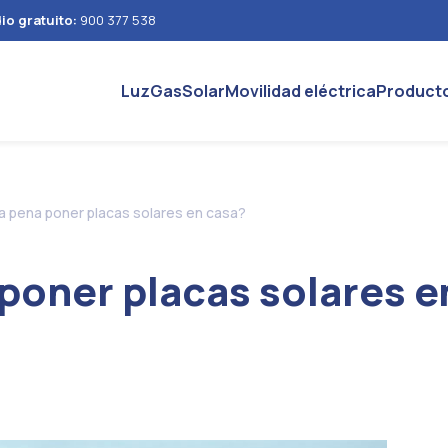
io gratuito:
900 377 538
Luz
Gas
Solar
Movilidad eléctrica
Product
a pena poner placas solares en casa?
poner placas solares e