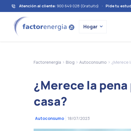
Atención al cliente:
900 649 028 (Gratuito)
·
Pide tu estud
Hogar
>
>
>
Factorenergia
Blog
Autoconsumo
¿Merece l
¿Merece la pena 
casa?
18/07/2023
Autoconsumo