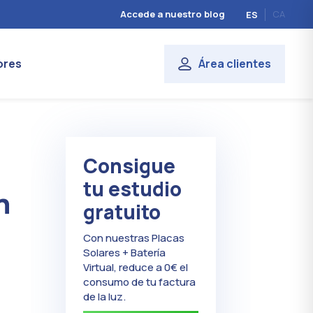
Accede a nuestro blog
CA
ES
ores
Área clientes
Consigue
tu estudio
n
gratuito
Con nuestras Placas
Solares + Batería
Virtual, reduce a 0€ el
consumo de tu factura
de la luz.