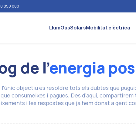
0 850 000
Llum
Gas
Solars
Mobilitat elèctrica
og de l'
energia pos
l l'únic objectiu és resoldre tots els dubtes que pugui
um que consumeixes i pagues. Des d'aquí, compartirem 
ixements i les respostes que ja hem donat a gent co