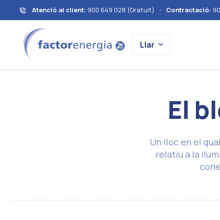
Atenció al client:
900 649 028 (Gratuït)
·
Contractació:
90
Llar
El bl
Un lloc en el qua
relatiu a la ll
cone