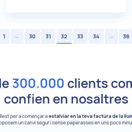
…
…
1
30
31
32
33
34
38
de
300.000
clients com
confien en nosaltres
s llest per a començar a
estalviar en la teva factura de la llu
oposem un canvi segur i sense paperasses en uns pocs minu