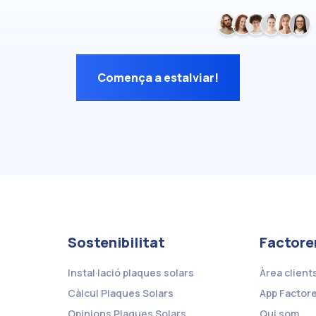
Comença a estalviar!
Sostenibilitat
Factore
Instal·lació plaques solars
Àrea client
Càlcul Plaques Solars
App Factor
Opinions Plaques Solars
Qui som