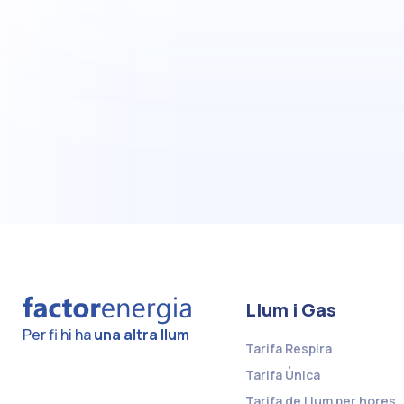
Llum i Gas
Per fi hi ha
una altra llum
Tarifa Respira
Tarifa Única
Tarifa de Llum per hores