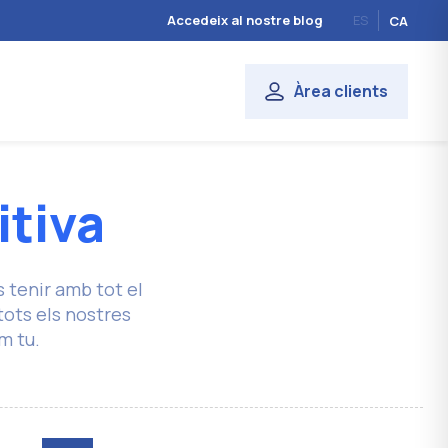
Accedeix al nostre blog
ES
CA
Àrea clients
itiva
s tenir amb tot el
tots els nostres
m tu.