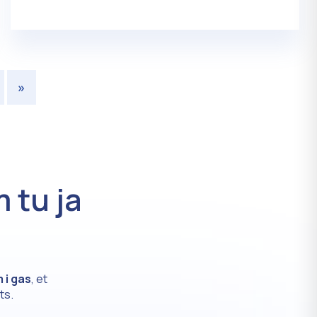
»
 tu ja
m i gas
, et
ts.