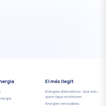
nergia
El més llegit
s
Energies alternatives: Què són i
quins tipus existeixen
energia
Energies renovables: