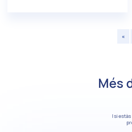
«
Més 
I si està
pr