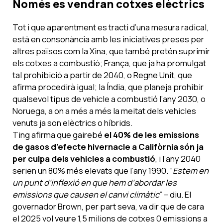
Només es vendran cotxes elèctrics
Tot i que aparentment es tracti d’una mesura radical,
està en consonància amb les iniciatives preses per
altres països com la Xina, que també pretén suprimir
els cotxes a combustió; França, que ja ha promulgat
tal prohibició a partir de 2040, o Regne Unit, que
afirma procedirà igual; la Índia, que planeja prohibir
qualsevol tipus de vehicle a combustió l’any 2030, o
Noruega, a on a més a més la meitat dels vehicles
venuts ja son elèctrics o híbrids.
Ting afirma que gairebé
el 40% de les emissions
de gasos d’efecte hivernacle a Califòrnia són ja
per culpa dels vehicles a combustió
, i l’any 2040
serien un 80% més elevats que l’any 1990. “
Estem en
un punt d’inflexió en que hem d’abordar les
emissions que causen el canvi climàtic
” – diu. El
governador Brown, per part seva, va dir que de cara
el 2025 vol veure 1,5 milions de cotxes 0 emissions a