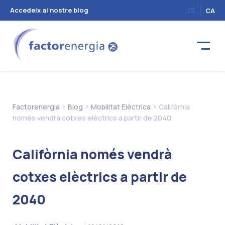
Accedeix al nostre blog
ES
CA
>
>
>
Factorenergia
Blog
Mobilitat Elèctrica
Califòrnia
només vendrà cotxes elèctrics a partir de 2040
Califòrnia només vendrà
cotxes elèctrics a partir de
2040