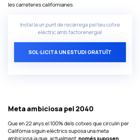
les carreteres californianes.
Instal·la un punt de recàrrega pel teu cotxe
elèctric amb factorenergia!
SOL⋅LICITA UN ESTUDI GRATUÏT
Meta ambiciosa pel 2040
Que en 22 anys el 100% dels cotxes que circulin per
Califòrnia siguin elèctrics suposa una meta
ambiciosa ja que, actualment,
només suposen