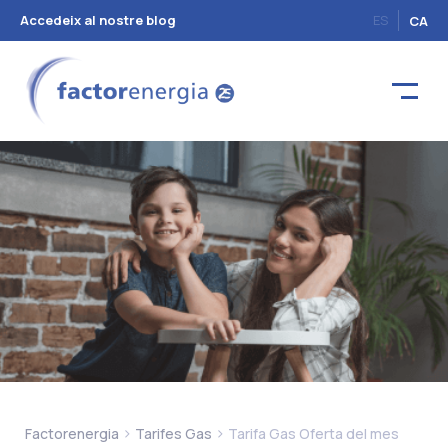
Accedeix al nostre blog
ES
CA
>
>
Factorenergia
Tarifes Gas
Tarifa Gas Oferta del mes