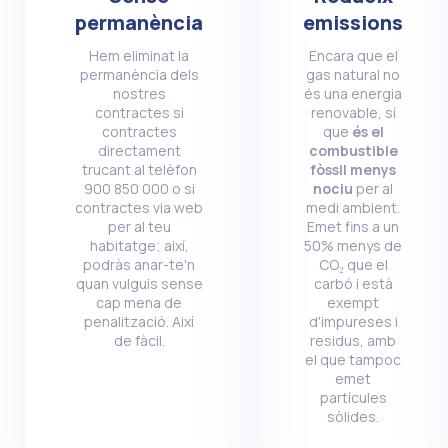
permanència
emissions
Hem eliminat la
Encara que el
permanència dels
gas natural no
nostres
és una energia
contractes si
renovable, sí
contractes
que
és el
directament
combustible
trucant al telèfon
fòssil menys
900 850 000 o si
nociu
per al
contractes via web
medi ambient.
per al teu
Emet fins a un
habitatge; així,
50% menys de
podràs anar-te'n
CO₂ que el
quan vulguis sense
carbó i està
cap mena de
exempt
penalització. Així
d'impureses i
de fàcil.
residus, amb
el que tampoc
emet
partícules
sòlides.