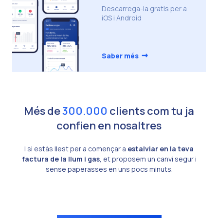
Descarrega-la gratis per a
iOS i Android
→
Saber més
Més de
300.000
clients com tu ja
confien en nosaltres
I si estàs llest per a començar a
estalviar en la teva
factura de la llum i gas
, et proposem un canvi segur i
sense paperasses en uns pocs minuts.