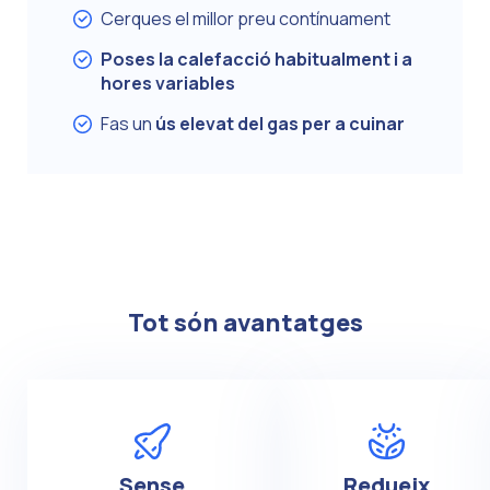
Cerques el millor preu contínuament
Poses la calefacció habitualment i a
hores variables
Fas un
ús elevat del gas per a cuinar
Tot són avantatges
Sense
Redueix