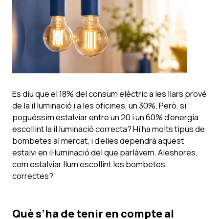
Es diu que el 18% del consum elèctric a les llars prové
de la il·luminació i a les oficines, un 30%. Però, si
poguéssim estalviar entre un 20 i un 60% d’energia
escollint la il·luminació correcta? Hi ha molts tipus de
bombetes al mercat, i d’elles dependrà aquest
estalvi en il·luminació del que parlàvem. Aleshores,
com estalviar llum escollint les bombetes
correctes?
Què s’ha de tenir en compte al