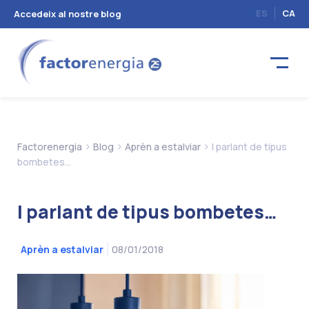
ES
CA
Accedeix al nostre blog
>
>
>
Factorenergia
Blog
Aprèn a estalviar
I parlant de tipus
bombetes…
I parlant de tipus bombetes…
08/01/2018
Aprèn a estalviar