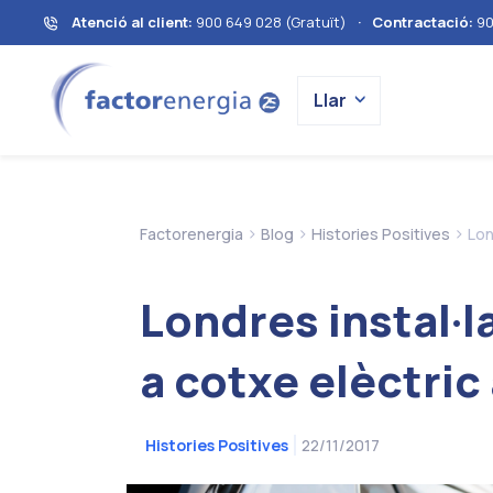
Atenció al client:
900 649 028 (Gratuït)
·
Contractació:
90
Llar
>
>
>
Factorenergia
Blog
Histories Positives
Lon
Londres instal·l
a cotxe elèctric 
22/11/2017
Histories Positives