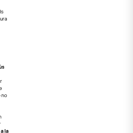
ls
sura
ús
r
e
e no
n
r
a la