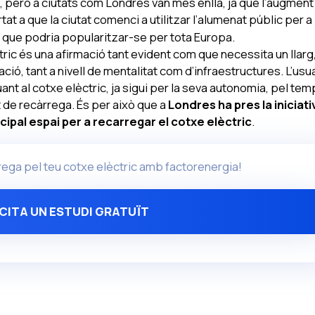
e, però a ciutats com Londres van més enllà, ja que l’augment
tat a que la ciutat comenci a utilitzar l’alumenat públic per a
 que podria popularitzar-se per tota Europa.
ctric és una afirmació tant evident com que necessita un llarg,
, tant a nivell de mentalitat com d’infraestructures. L’usua
ant al cotxe elèctric, ja sigui per la seva autonomia, pel te
t de recàrrega. És per això que a
Londres ha pres la iniciativ
incipal espai per a recarregar el cotxe elèctric
.
rrega pel teu cotxe elèctric amb factorenergia!
ICITA UN ESTUDI GRATUÏT