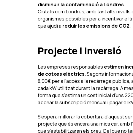
disminuir la contaminació a Londres
.
Ciutats com Londres, amb tant alts nivells
organismes possibles per a incentivar el tra
que ajudi a
reduir les emissions de CO2
.
Projecte i inversió
Les empreses responsables
estimen inc
de cotxes elèctrics
. Segons informacions
8,90€ per a l’accés a la recàrrega pública,
cada kW utilitzat durant la recàrrega. A mé
forma que s’estima un cost inicial d’uns 22
abonar la subscripció mensual i pagar el k
S’espera millorar la cobertura d’aquest ser
projecte que és encara una mica car, amb l
que s’estabilitzaran els preu. Del que no 