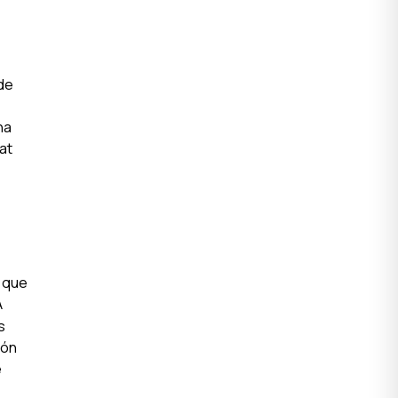
 de
na
at
 que
A
s
són
e