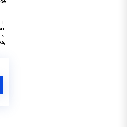
 de
 i
ri
mps
a, i