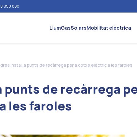
0 850 000
Llum
Gas
Solars
Mobilitat elèctrica
dres instal·la punts de recàrrega per a cotxe elèctric a les faroles
a punts de recàrrega p
a les faroles