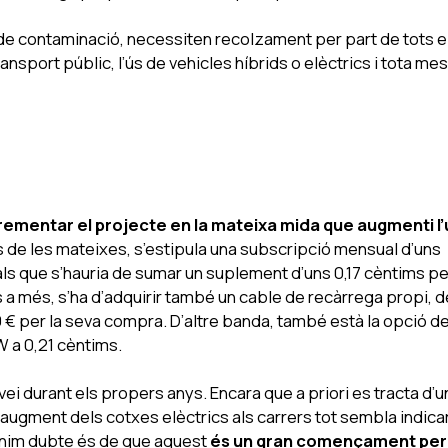
 de contaminació, necessiten recolzament per part de tots e
nsport públic, l’ús de vehicles híbrids o elèctrics i tota me
rementar el projecte en la mateixa mida que augmenti l’
 de les mateixes, s’estipula una subscripció mensual d’uns
 als que s’hauria de sumar un suplement d’uns 0,17 cèntims pe
s a més, s’ha d’adquirir també un cable de recàrrega propi, d
0 € per la seva compra. D’altre banda, també està la opció d
W a 0,21 cèntims.
vei durant els propers anys. Encara que a priori es tracta d’u
’augment dels cotxes elèctrics als carrers tot sembla indica
tenim dubte és de que aquest
és un gran començament per 