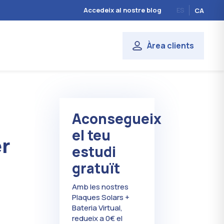
Accedeix al nostre blog
ES
CA
Àrea clients
Aconsegueix
el teu
er
estudi
gratuït
Amb les nostres
Plaques Solars +
Bateria Virtual,
redueix a 0€ el