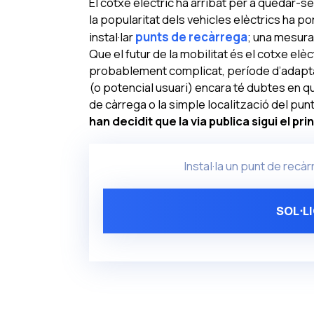
El cotxe elèctric ha arribat per a quedar-s
la popularitat dels vehicles elèctrics ha por
instal·lar
punts de recàrrega
; una mesura
Que el futur de la mobilitat és el cotxe elè
probablement complicat, període d’adaptació
(o potencial usuari) encara té dubtes en qu
de càrrega o la simple localització del pun
han decidit que la via publica sigui el pr
Instal·la un punt de recà
SOL⋅L