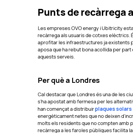
Punts de recàrrega a
Les empreses OVO energy i Ubitricity estan
recàrrega als usuaris de cotxes elèctrics.
aprofitar les infraestructures ja existents 
aposa que ha rebut bona acollida per part d
aquests serveis.
Per què a Londres
Cal destacar que Londres és una de les ci
s’ha apostat amb fermesa per les alternat
han començat a distribuir
plaques solars
energèticament netes que no deixen d’incr
molts els residents que no compten amb p
recàrrega a les faroles públiques facilita l