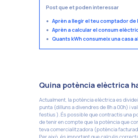
Post que et poden interessar
Aprèn a llegir el teu comptador de l
Aprèn a calcular el consum elèctri
Quants kWh consumeix una casa a
Quina potència elèctrica h
Actualment, la potència elèctrica es divid
punta (dilluns a divendres de 8h a 00h) i val
festius ). És possible que contractis una p
de tenir en compte que la potència que con
teva comercialitzadora (potència factura
Per això, és important que calculis correct