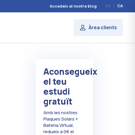
ES
CA
Accedeix al nostre blog
Àrea clients
Aconsegueix
el teu
estudi
gratuït
Amb les nostres
Plaques Solars +
Bateria Virtual,
redueix a 0€ el