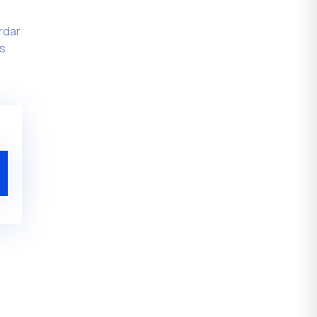
rdar
es