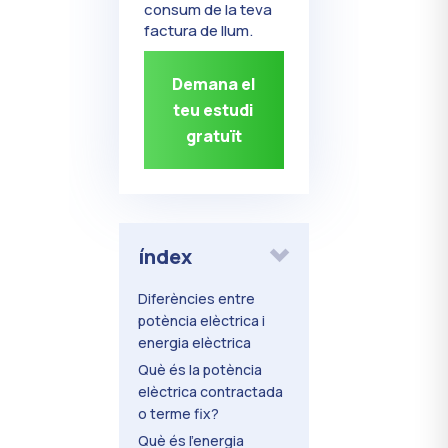
consum de la teva
factura de llum.
Demana el
teu estudi
gratuït
índex
Diferències entre
potència elèctrica i
energia elèctrica
Què és la potència
elèctrica contractada
o terme fix?
Què és l’energia