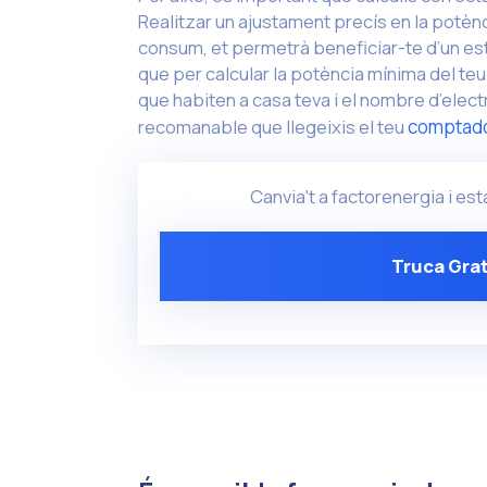
Realitzar un ajustament precís en la potèn
consum, et permetrà beneficiar-te d’un esta
que per calcular la potència mínima del t
que habiten a casa teva i el nombre d’elect
recomanable que llegeixis el teu
comptado
Canvia't a factorenergia i est
Truca Grat