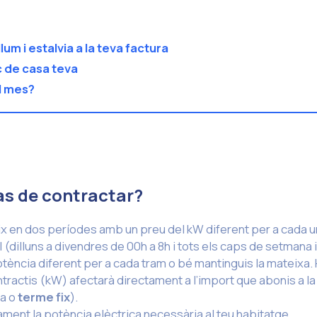
lum i estalvia a la teva factura
c de casa teva
l mes?
as de contractar?
eix en dos períodes amb un preu del kW diferent per a cada u
l (dilluns a divendres de 00h a 8h i tots els caps de setmana i
otència diferent per a cada tram o bé mantinguis la mateixa.
tractis (kW) afectarà directament a l’import que abonis a la
da o
terme fix
).
ament la potència elèctrica necessària al teu habitatge.