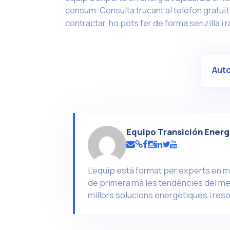
consum. Consulta trucant al telèfon gratuï
contractar, ho pots fer de forma senzilla i 
Aut
Equipo Transición Energ
L'equip està format per experts en m
de primera mà les tendències del mer
millors solucions energètiques i reso