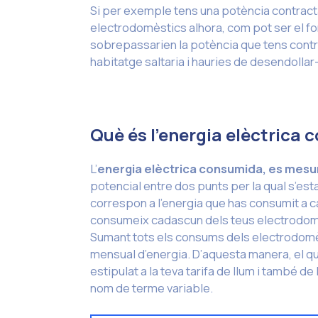
Si per exemple tens una potència contracta
electrodomèstics alhora, com pot ser el for
sobrepassarien la potència que tens contrac
habitatge saltaria i hauries de desendollar-
Què és l’energia elèctrica
L’
energia elèctrica consumida, es mesu
potencial entre dos punts per la qual s’est
correspon a l’energia que has consumit a ca
consumeix cadascun dels teus electrodom
Sumant tots els consums dels electrodomès
mensual d’energia. D’aquesta manera, el q
estipulat a la teva tarifa de llum i també d
nom de terme variable.