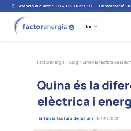
Atenció al client:
900 649 028 (Gratuït)
·
Contractació:
90
Llar
>
>
Factorenergia
Blog
Entèn la factura de la llu
Quina és la dife
elèctrica i ener
12/01/2022
Entèn la factura de la llum