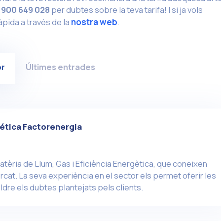
t
900 649 028
per dubtes sobre la teva tarifa! I si ja vols
ràpida
a través de la
nostra web
.
or
Últimes entrades
ética Factorenergia
atèria de Llum, Gas i Eficiència Energètica, que coneixen
cat. La seva experiència en el sector els permet oferir les
ldre els dubtes plantejats pels clients.