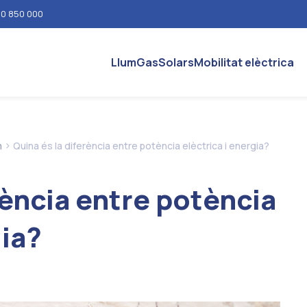
0 850 000
Llum
Gas
Solars
Mobilitat elèctrica
>
m
Quina és la diferència entre potència elèctrica i energia?
rència entre potència
gia?