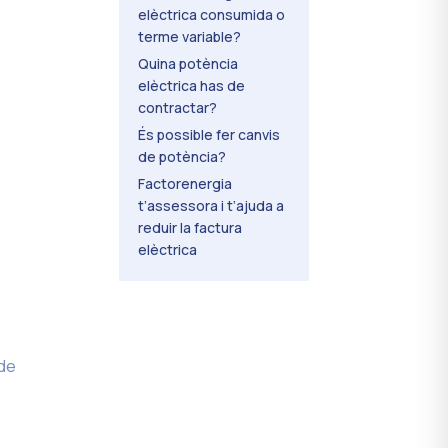
elèctrica consumida o
terme variable?
Quina potència
elèctrica has de
contractar?
És possible fer canvis
de potència?
Factorenergia
t’assessora i t’ajuda a
reduir la factura
elèctrica
 de