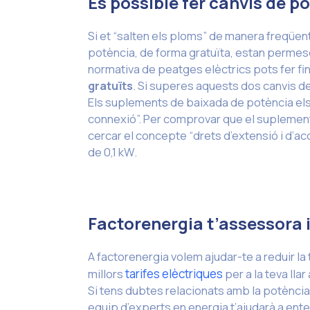
És possible fer canvis de p
Si et “salten els ploms” de manera freqüent
potència, de forma gratuïta, estan permesos
normativa de peatges elèctrics pots fer fin
gratuïts
. Si superes aquests dos canvis de
Els suplements de baixada de potència els 
connexió”. Per comprovar que el suplement
cercar el concepte “drets d’extensió i d’ac
de 0,1 kW.
Factorenergia t’assessora i 
A factorenergia volem ajudar-te a reduir la t
millors
tarifes elèctriques
per a la teva ll
Si tens dubtes relacionats amb la potència 
equip d’experts en energia t’ajudarà a ente