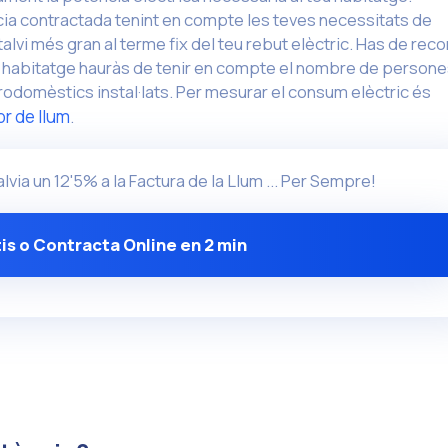
cia contractada tenint en compte les teves necessitats de
lvi més gran al terme fix del teu rebut elèctric. Has de reco
eu habitatge hauràs de tenir en compte el nombre de person
rodomèstics instal·lats. Per mesurar el consum elèctric és
r de llum
.
alvia un 12'5% a la Factura de la Llum ... Per Sempre!
is o Contracta Online en 2 min