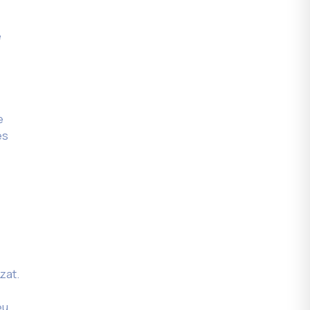
e
e
es
zat.
eu