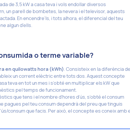
da de 3,5 kW a casa teva i vols endollar diversos
n, un parell de bombetes, la nevera i el televisor, aquests
tada. En encendre’ls, i tots alhora, el diferencial del teu
ne algun d’ells.
 consumida o terme variable?
ra en quilowatts hora (kWh)
. Consisteix en la diferència d
ableix un corrent elèctric entre tots dos. Aquest concepte
sa teva en tot un mes i s’obté en multiplicar els kW que
èstics pel temps de funcionament.
tics que tens i el nombre d’hores d’ús, s’obté el consum
ue pagues pel teu consum dependrà del preu que tinguis
e l’ús/consum que facis. Per això, el concepte es coneix amb e