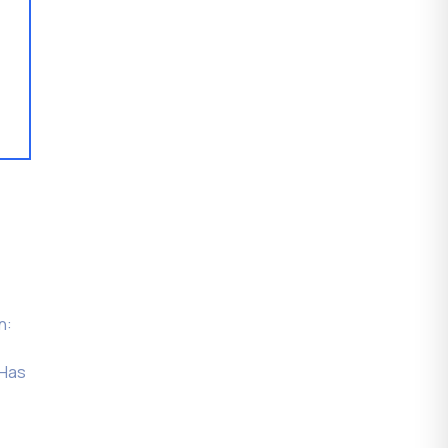
n:
 Has