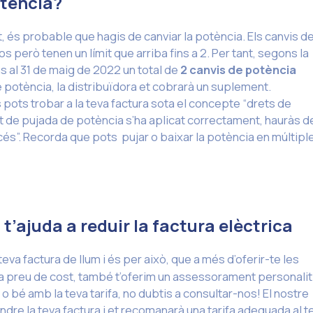
otència?
, és probable que hagis de canviar la potència. Els canvis d
 però tenen un límit que arriba fins a 2. Per tant, segons la
s al 31 de maig de 2022 un total de
2 canvis de potència
 potència, la distribuïdora et cobrarà un suplement.
pots trobar a la teva factura sota el concepte “drets de
 de pujada de potència s’ha aplicat correctament, hauràs d
cés”. Recorda que pots pujar o baixar la potència en múltipl
t’ajuda a reduir la factura elèctrica
eva factura de llum i és per això, que a més d’oferir-te les
ar a preu de cost, també t’oferim un assessorament personalit
o bé amb la teva tarifa, no dubtis a consultar-nos! El nostre
ndre la teva factura i et recomanarà una tarifa adequada al t