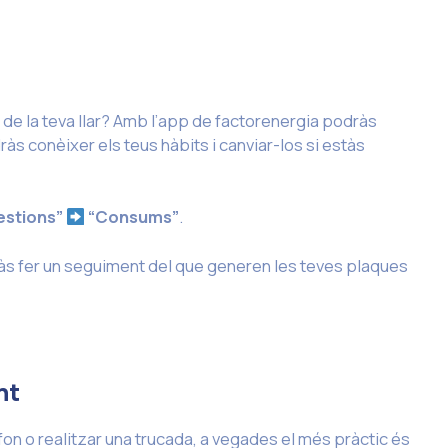
e la teva llar? Amb l’app de factorenergia podràs
ràs conèixer els teus hàbits i canviar-los si estàs
estions”
“Consums”
.
 fer un seguiment del que generen les teves plaques
nt
on o realitzar una trucada, a vegades el més pràctic és