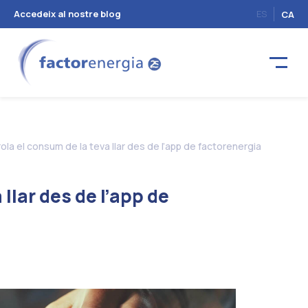
Accedeix al nostre blog
ES
CA
ola el consum de la teva llar des de l’app de factorenergia
llar des de l’app de