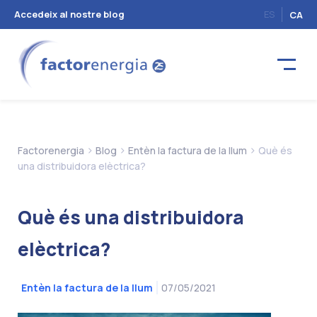
Accedeix al nostre blog
ES
CA
>
>
>
Factorenergia
Blog
Entèn la factura de la llum
Què és
una distribuidora elèctrica?
Què és una distribuidora
elèctrica?
07/05/2021
Entèn la factura de la llum