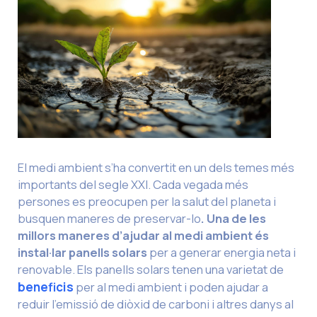
El medi ambient s’ha convertit en un dels temes més
importants del segle XXI. Cada vegada més
persones es preocupen per la salut del planeta i
busquen maneres de preservar-lo
. Una de les
millors maneres d’ajudar al medi ambient és
instal·lar panells solars
per a generar energia neta i
renovable. Els panells solars tenen una varietat de
beneficis
per al medi ambient i poden ajudar a
reduir l’emissió de diòxid de carboni i altres danys al