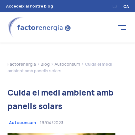
Accedeix al nostre blog
ES
CA
>
>
>
Factorenergia
Blog
Autoconsum
Cuida el medi
ambient amb panells solars
Cuida el medi ambient amb
panells solars
19/04/2023
Autoconsum