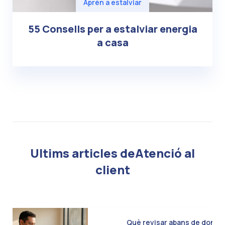
Aprèn a estalviar
55 Consells per a estalviar energia
a casa
Ultims articles deAtenció al
client
Què revisar abans de donar d