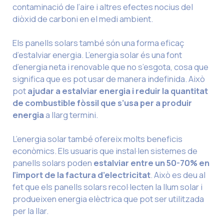
contaminació de l’aire i altres efectes nocius del
diòxid de carboni en el medi ambient.
Els panells solars també són una forma eficaç
d’estalviar energia. L’energia solar és una font
d’energia neta i renovable que no s’esgota, cosa que
significa que es pot usar de manera indefinida. Això
pot
ajudar a estalviar energia i reduir la quantitat
de combustible fòssil que s’usa per a produir
energia
a llarg termini.
L’energia solar també ofereix molts beneficis
econòmics. Els usuaris que instal·len sistemes de
panells solars poden
estalviar entre un 50-70% en
l’import de la factura d’electricitat
. Això es deu al
fet que els panells solars recol·lecten la llum solar i
produeixen energia elèctrica que pot ser utilitzada
per la llar.