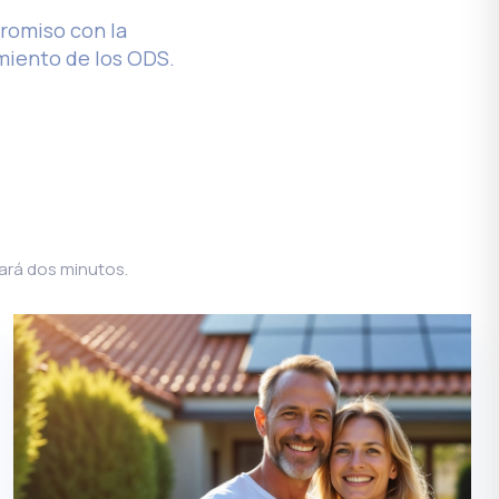
romiso con la
miento de los ODS.
rará dos minutos.