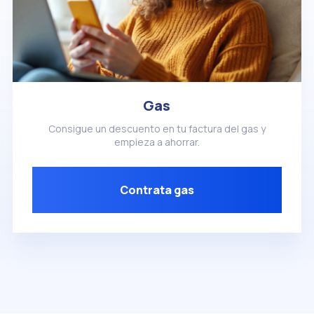
Gas
Consigue un descuento en tu factura del gas y
empieza a ahorrar.
Contrata gas