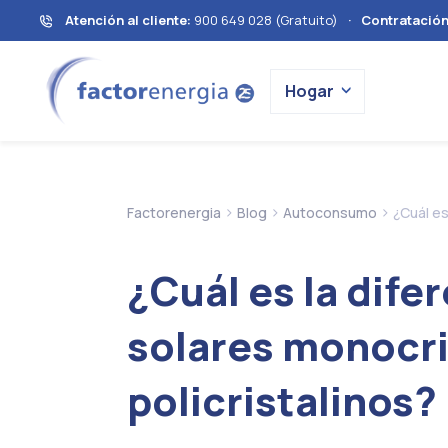
Atención al cliente:
900 649 028 (Gratuito)
·
Contratació
Hogar
>
>
>
Factorenergia
Blog
Autoconsumo
¿Cuál es
¿Cuál es la dife
solares monocri
policristalinos?