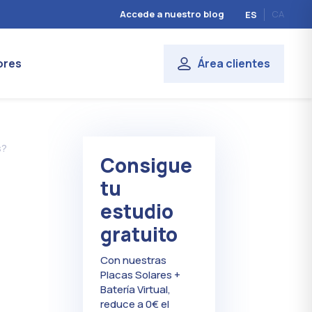
Accede a nuestro blog
CA
ES
ores
Área clientes
s?
Consigue
tu
estudio
gratuito
Con nuestras
Placas Solares +
Batería Virtual,
reduce a 0€ el