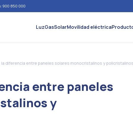
n:
900 850 000
Luz
Gas
Solar
Movilidad eléctrica
Product
 la diferencia entre paneles solares monocristalinos y policristalino
rencia entre paneles
stalinos y