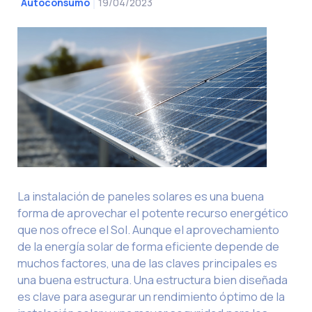
19/04/2023
Autoconsumo
La instalación de paneles solares es una buena
forma de aprovechar el potente recurso energético
que nos ofrece el Sol. Aunque el aprovechamiento
de la energía solar de forma eficiente depende de
muchos factores, una de las claves principales es
una buena estructura. Una estructura bien diseñada
es clave para asegurar un rendimiento óptimo de la