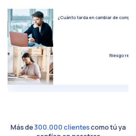
¿Cuánto tarda en cambiar de compañía 
Riesgo real d
Más de
300.000 clientes
como tú ya