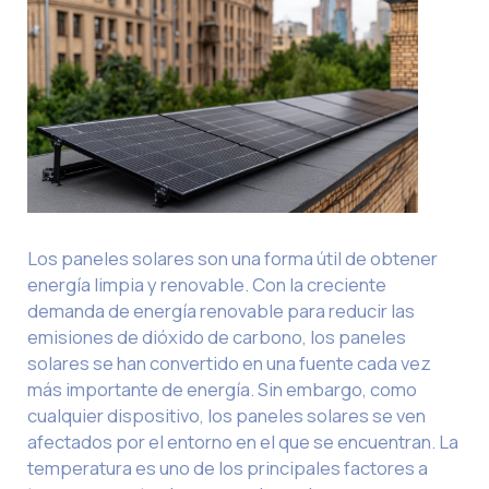
Los paneles solares son una forma útil de obtener
energía limpia y renovable. Con la creciente
demanda de energía renovable para reducir las
emisiones de dióxido de carbono, los paneles
solares se han convertido en una fuente cada vez
más importante de energía. Sin embargo, como
cualquier dispositivo, los paneles solares se ven
afectados por el entorno en el que se encuentran. La
temperatura es uno de los principales factores a