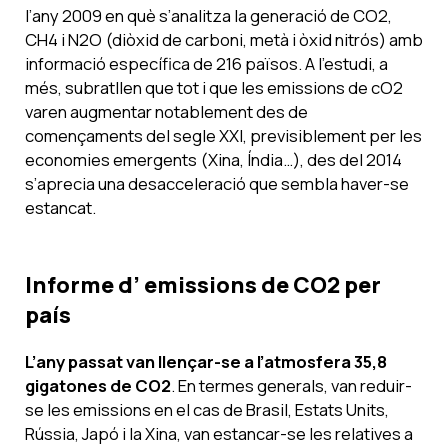
l’any 2009 en què s’analitza la generació de CO2,
CH4 i N2O (diòxid de carboni, metà i òxid nitrós) amb
informació específica de 216 països. A l’estudi, a
més, subratllen que tot i que les emissions de cO2
varen augmentar notablement des de
començaments del segle XXI, previsiblement per les
economies emergents (Xina, Índia…), des del 2014
s’aprecia una desacceleració que sembla haver-se
estancat.
Informe d’ emissions de CO2 per
país
L’any passat van llençar-se a l’atmosfera 35,8
gigatones de CO2
. En termes generals, van reduir-
se les emissions en el cas de Brasil, Estats Units,
Rússia, Japó i la Xina, van estancar-se les relatives a