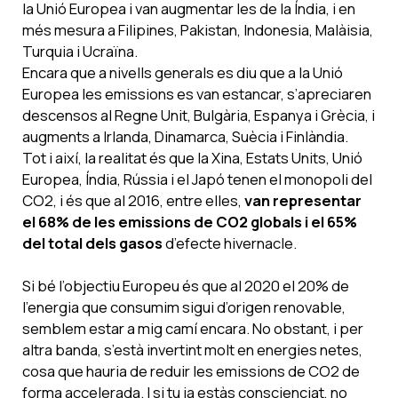
la Unió Europea i van augmentar les de la Índia, i en
més mesura a Filipines, Pakistan, Indonesia, Malàisia,
Turquia i Ucraïna.
Encara que a nivells generals es diu que a la Unió
Europea les emissions es van estancar, s’apreciaren
descensos al Regne Unit, Bulgària, Espanya i Grècia, i
augments a Irlanda, Dinamarca, Suècia i Finlàndia.
Tot i així, la realitat és que la Xina, Estats Units, Unió
Europea, Índia, Rússia i el Japó tenen el monopoli del
CO2, i és que al 2016, entre elles,
van representar
el 68% de les emissions de CO2 globals i el 65%
del total dels gasos
d’efecte hivernacle.
Si bé l’objectiu Europeu és que al 2020 el 20% de
l’energia que consumim sigui d’origen renovable,
semblem estar a mig camí encara. No obstant, i per
altra banda, s’està invertint molt en energies netes,
cosa que hauria de reduir les emissions de CO2 de
forma accelerada. I si tu ja estàs conscienciat, no