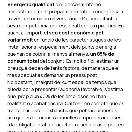
energètic qualificat
o el personal interno
demostrablement preparat en matèria energètica a
través de formació universitària, FP o acreditant la
seva competència professional teòrica i pràctica. En
quant a l’import,
el seu cost econòmic pot
variar molt
en funció de les característiques de les
instal·lacions i especialment dels punts d’energia
que han de cobrir, al menys
al menys,
un 85% del
consum total
del conjunt. És molt difícil estimar un
preu que depèn de tants factors, de manera que el
més adequat és demanar un pressupost.
No obstant, i malgrat del curt espai de temps que
queda per a presentar l’auditoria favorable, s’estima
que prop d’un 40% de les empreses no l’han
realitzat o acabat encara. Cal tenir en compte que es
tracta d’un estudi exhaustiu que pot tardar mesos,
així que es recomana a aquelles empreses incloses
a la obligatorietat de l’auditoria a accelerar el procés
no només per a complir amb la normativa, sinó