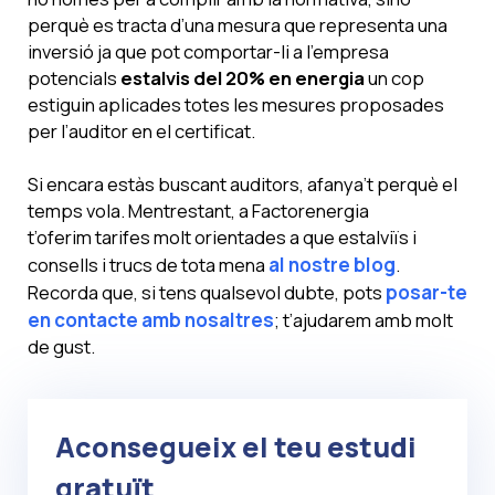
perquè es tracta d’una mesura que representa una
inversió ja que pot comportar-li a l’empresa
potencials
estalvis del 20% en energia
un cop
estiguin aplicades totes les mesures proposades
per l’auditor en el certificat.
Si encara estàs buscant auditors, afanya’t perquè el
temps vola. Mentrestant, a Factorenergia
t’oferim tarifes molt orientades a que estalviïs i
consells i trucs de tota mena
al nostre blog
.
Recorda que, si tens qualsevol dubte, pots
posar-te
en contacte amb nosaltres
; t’ajudarem amb molt
de gust.
Aconsegueix el teu estudi
gratuït