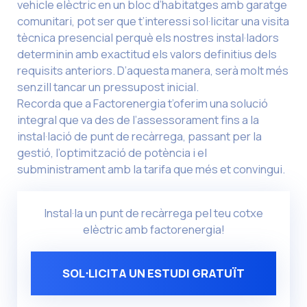
vehicle elèctric en un bloc d’habitatges amb garatge
comunitari, pot ser que t’interessi sol·licitar una visita
tècnica presencial perquè els nostres instal·ladors
determinin amb exactitud els valors definitius dels
requisits anteriors. D’aquesta manera, serà molt més
senzill tancar un pressupost inicial.
Recorda que a Factorenergia t’oferim una solució
integral que va des de l’assessorament fins a la
instal·lació de punt de recàrrega, passant per la
gestió, l’optimització de potència i el
subministrament amb la tarifa que més et convingui.
Instal·la un punt de recàrrega pel teu cotxe
elèctric amb factorenergia!
SOL⋅LICITA UN ESTUDI GRATUÏT