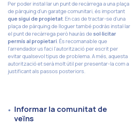
Per poder instal·lar un punt de recàrrega a una plaça
de pàrquing d’un garatge comunitari, és important
que sigui de propietat
. En cas de tractar-se d’una
plaça de pàrquing de lloguer també podràs instal·lar
el punt de recàrrega però hauràs de
sol·licitar
permís al propietari
. És recomanable que
l’arrendador us faci l’autorització per escrit per
evitar qualsevol tipus de problema. A més, aquesta
autorització et serà molt útil per presentar-la com a
justificant als passos posteriors.
Informar la comunitat de
veïns