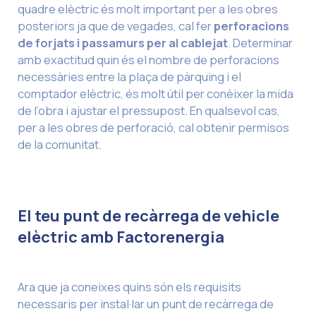
quadre elèctric és molt important per a les obres
posteriors ja que de vegades, cal fer
perforacions
de forjats i passamurs per al cablejat
. Determinar
amb exactitud quin és el nombre de perforacions
necessàries entre la plaça de pàrquing i el
comptador elèctric, és molt útil per conèixer la mida
de l’obra i ajustar el pressupost. En qualsevol cas,
per a les obres de perforació, cal obtenir permisos
de la comunitat.
El teu punt de recàrrega de vehicle
elèctric amb Factorenergia
Ara que ja coneixes quins són els requisits
necessaris per instal·lar un punt de recàrrega de