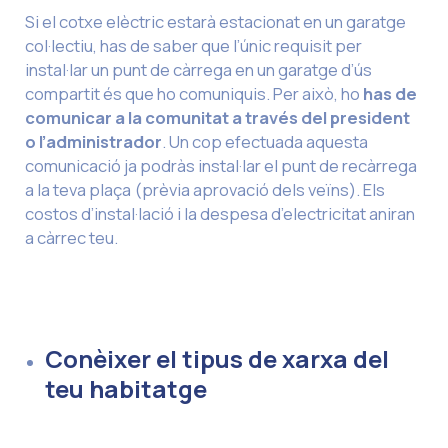
Si el cotxe elèctric estarà estacionat en un garatge
col·lectiu, has de saber que l’únic requisit per
instal·lar un punt de càrrega en un garatge d’ús
compartit és que ho comuniquis. Per això, ho
has de
comunicar a la comunitat a través del president
o l’administrador
. Un cop efectuada aquesta
comunicació ja podràs instal·lar el punt de recàrrega
a la teva plaça (prèvia aprovació dels veïns). Els
costos d’instal·lació i la despesa d’electricitat aniran
a càrrec teu.
Conèixer el tipus de xarxa del
teu habitatge