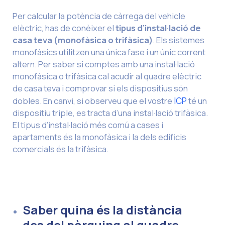
Per calcular la potència de càrrega del vehicle
elèctric, has de conèixer el
tipus d’instal·lació de
casa teva (monofàsica o trifàsica)
. Els sistemes
monofàsics utilitzen una única fase i un únic corrent
altern. Per saber si comptes amb una instal·lació
monofàsica o trifàsica cal acudir al quadre elèctric
de casa teva i comprovar si els dispositius són
dobles. En canvi, si observeu que el vostre
ICP
té un
dispositiu triple, es tracta d’una instal·lació trifàsica.
El tipus d’instal·lació més comú a cases i
apartaments és la monofàsica i la dels edificis
comercials és la trifàsica.
Saber quina és la distància
des del pàrquing al quadre