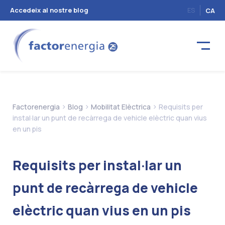
Accedeix al nostre blog
ES
CA
>
>
>
Factorenergia
Blog
Mobilitat Elèctrica
Requisits per
instal·lar un punt de recàrrega de vehicle elèctric quan vius
en un pis
Requisits per instal·lar un
punt de recàrrega de vehicle
elèctric quan vius en un pis