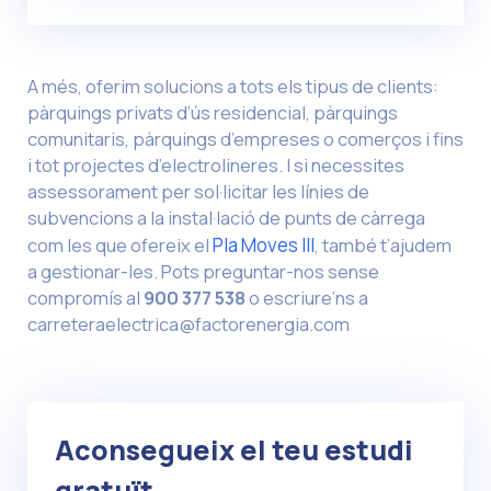
A més, oferim solucions a tots els tipus de clients:
pàrquings privats d’ús residencial, pàrquings
comunitaris, pàrquings d’empreses o comerços i fins
i tot projectes d’electrolineres. I si necessites
assessorament per sol·licitar les línies de
subvencions a la instal·lació de punts de càrrega
com les que ofereix el
Pla Moves III
, també t’ajudem
a gestionar-les. Pots preguntar-nos sense
compromís al
900 377 538
o escriure’ns a
carreteraelectrica@factorenergia.com
Aconsegueix el teu estudi
gratuït