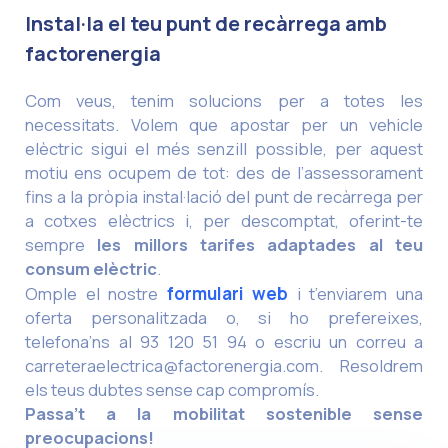
Instal·la el teu punt de recàrrega amb
factorenergia
Com veus, tenim solucions per a totes les
necessitats. Volem que apostar per un vehicle
elèctric sigui el més senzill possible, per aquest
motiu ens ocupem de tot: des de l’assessorament
fins a la pròpia instal·lació del punt de recàrrega per
a cotxes elèctrics i, per descomptat, oferint-te
sempre
les millors tarifes adaptades al teu
consum elèctric
.
Omple el nostre
formulari web
i t’enviarem una
oferta personalitzada o, si ho prefereixes,
telefona’ns al 93 120 51 94 o escriu un correu a
carreteraelectrica@factorenergia.com
. Resoldrem
els teus dubtes sense cap compromís.
Passa’t a la mobilitat sostenible sense
preocupacions!