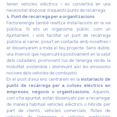
tenen vehicles elèctrics i es convertirà en una
necessitat disposar d’aquests punts de recàrrega.
4. Punt de recàrrega per a organitzacions
Factorenergia també realitza instal·lacions en la via
pública. Si ets un organisme públic, com un
Ajuntament, i vols facilitar un punt de recàrrega
pública al carrer, posa’t en contacte amb nosaltres i
et dissenyarem a mida el teu projecte. Sens dubte,
una inversió que repercutirà positivament en la salut
dels ciutadans, promovent l’ús de l’energia verda, la
mobilitat sostenible i disminuint així les emissions
nocives dels vehicles de combustió.
En el post d’avui ens centrarem en la
instal·lació de
punts de recàrrega per a cotxes elèctrics en
empreses, negocis o organitzacions.
Aquests,
com s’ha apuntat, estan dissenyats per a recarregar
de manera habitual vehicles elèctrics o híbrids per
part de clients, vehicles comercials, flotes de
vehicles de l’empresa o vehicles particulars