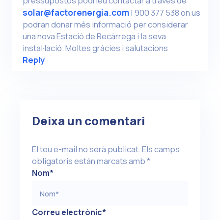
pressupostos podríeu contactar a través de
solar@factorenergia.com
| 900 377 538 on us
podran donar més informació per considerar
una nova Estació de Recàrrega i la seva
instal·lació. Moltes gràcies i salutacions
Reply
Deixa un comentari
El teu e-mail no serà publicat.
Els camps
obligatoris están marcats amb
*
Nom
*
Correu electrònic
*