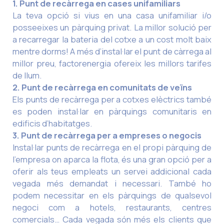
1. Punt de recàrrega en cases unifamiliars
La teva opció si vius en una casa unifamiliar i/o
posseeixes un pàrquing privat. La millor solució per
a recarregar la bateria del cotxe a un cost molt baix
mentre dorms! A més d’instal·lar el punt de càrrega al
millor preu, factorenergia ofereix les millors tarifes
de llum.
2. Punt de recàrrega en comunitats de veïns
Els punts de recàrrega per a cotxes elèctrics també
es poden instal·lar en pàrquings comunitaris en
edificis d’habitatges.
3. Punt de recàrrega per a empreses o negocis
Instal·lar punts de recàrrega en el propi pàrquing de
l’empresa on aparca la flota, és una gran opció per a
oferir als teus empleats un servei addicional cada
vegada més demandat i necessari. També ho
podem necessitar en els pàrquings de qualsevol
negoci com a hotels, restaurants, centres
comercials… Cada vegada són més els clients que