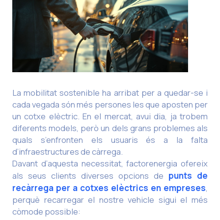
La mobilitat sostenible ha arribat per a quedar-se i
cada vegada són més persones les que aposten per
un cotxe elèctric. En el mercat, avui dia, ja trobem
diferents models, però un dels grans problemes als
quals s’enfronten els usuaris és a la falta
d’infraestructures de càrrega.
Davant d’aquesta necessitat, factorenergia ofereix
als seus clients diverses opcions de
punts de
recàrrega per a cotxes elèctrics en empreses
,
perquè recarregar el nostre vehicle sigui el més
còmode possible: