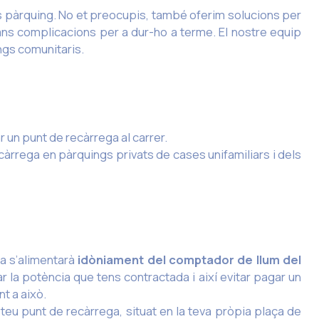
s pàrquing. No et preocupis, també oferim solucions per
grans complicacions per a dur-ho a terme. El nostre equip
ings comunitaris.
r un punt de recàrrega al carrer.
càrrega en pàrquings privats de cases unifamiliars i dels
ga s’alimentarà
idòniament del comptador de llum del
 la potència que tens contractada i així evitar pagar un
t a això.
el teu punt de recàrrega, situat en la teva pròpia plaça de