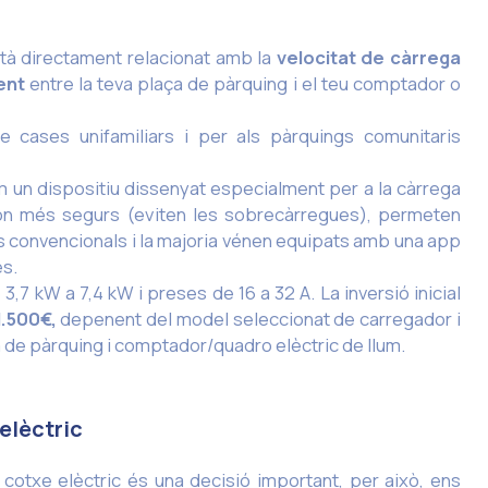
està directament relacionat amb la
velocitat de càrrega
ent
entre la teva plaça de pàrquing i el teu comptador o
de cases unifamiliars i per als pàrquings comunitaris
em un dispositiu dissenyat especialment per a la càrrega
Són més segurs (eviten les sobrecàrregues), permeten
ls convencionals i la majoria vénen equipats amb una app
es.
 kW a 7,4 kW i preses de 16 a 32 A. La inversió inicial
1.500€,
depenent del model seleccionat de carregador i
a de pàrquing i comptador/quadro elèctric de llum.
 elèctric
cotxe elèctric és una decisió important, per això, ens