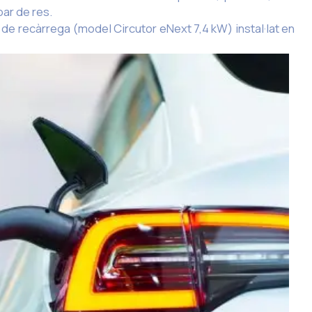
ar de res.
t de recàrrega (model Circutor eNext 7,4 kW) instal·lat en