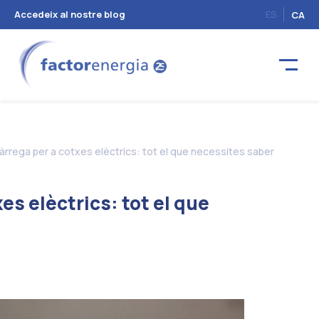
Accedeix al nostre blog
ES
CA
àrrega per a cotxes elèctrics: tot el que necessites saber
es elèctrics: tot el que