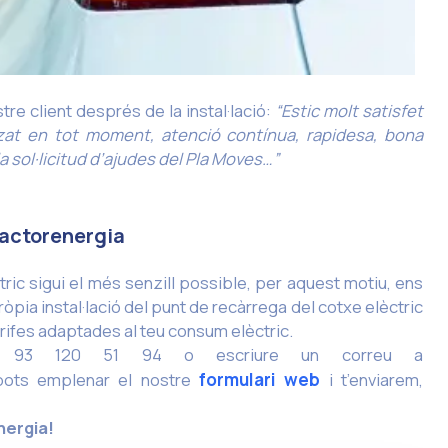
tre client després de la instal·lació:
“Estic molt satisfet
tzat en tot moment, atenció contínua, rapidesa, bona
 la sol·licitud d’ajudes del Pla Moves…”
factorenergia
ic sigui el més senzill possible, per aquest motiu, ens
òpia instal·lació del punt de recàrrega del cotxe elèctric
arifes adaptades al teu consum elèctric.
 al 93 120 51 94 o escriure un correu a
ots emplenar el nostre
formulari web
i t’enviarem,
nergia!