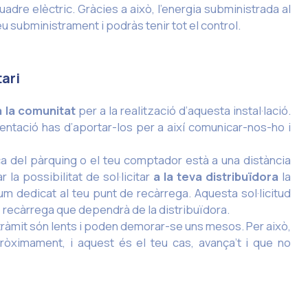
uadre elèctric. Gràcies a això, l’energia subministrada al
u subministrament i podràs tenir tot el control.
ari
a la comunitat
per a la realització d’aquesta instal·lació.
tació has d’aportar-los per a així comunicar-nos-ho i
ca del pàrquing o el teu comptador està a una distància
a possibilitat de sol·licitar
a la teva distribuïdora
la
um dedicat al teu punt de recàrrega. Aquesta sol·licitud
e recàrrega que dependrà de la distribuïdora.
 tràmit són lents i poden demorar-se uns mesos. Per això,
ròximament, i aquest és el teu cas, avança’t i que no