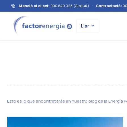
Atenció al client:
900 649 028 (Gratuït)
·
Contractació:
90
Llar
Esto es lo que encontratarás en nuestro blog de la Energía P