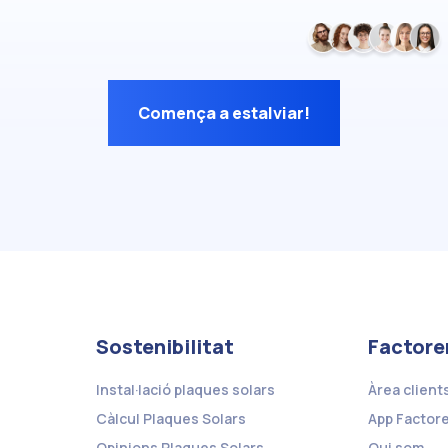
Comença a estalviar!
Sostenibilitat
Factore
Instal·lació plaques solars
Àrea client
Càlcul Plaques Solars
App Factor
Opinions Plaques Solars
Qui som