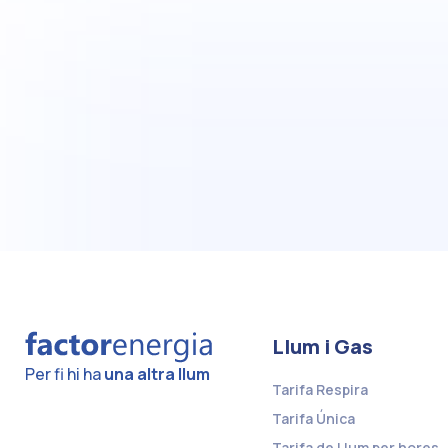
Llum i Gas
Per fi hi ha
una altra llum
Tarifa Respira
Tarifa Única
Tarifa de Llum per hores