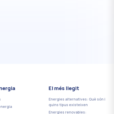
nergia
El més llegit
s
Energies alternatives: Què són i
quins tipus existeixen
energia
Energies renovables: