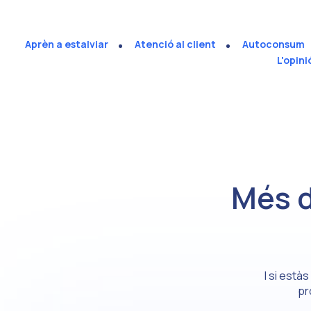
Aprèn a estalviar
Atenció al client
Autoconsum
L'opini
Més 
I si està
pr