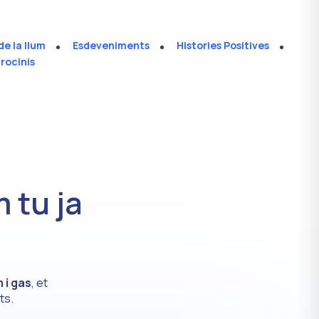
de la llum
Esdeveniments
Histories Positives
rocinis
 tu ja
m i gas
, et
ts.