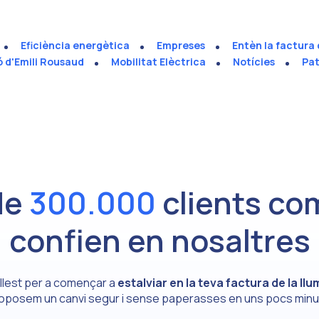
Eficiència energètica
Empreses
Entèn la factura 
ó d'Emili Rousaud
Mobilitat Elèctrica
Notícies
Pat
de
300.000
clients com
confien en nosaltres
s llest per a començar a
estalviar en la teva factura de la llu
oposem un canvi segur i sense paperasses en uns pocs minu