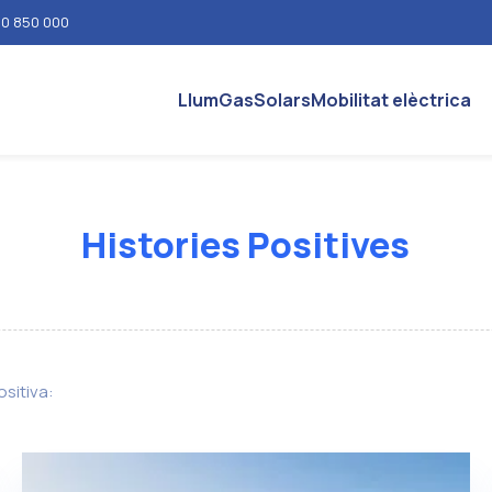
0 850 000
Llum
Gas
Solars
Mobilitat elèctrica
Histories Positives
ositiva: