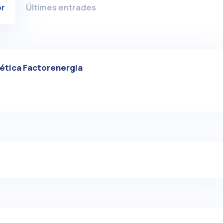
or
Últimes entrades
ética Factorenergia