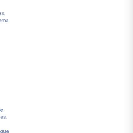
es,
tema
ue
nes.
 que