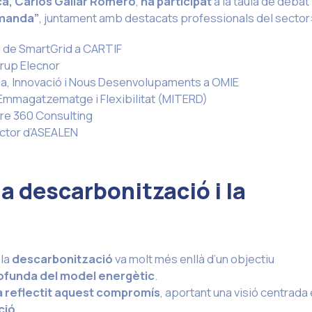
ca, Carlos Gallar Romero
,
ha participat
a la taula de debat
emanda”
, juntament amb destacats professionals del sector
ea de SmartGrid a CARTIF
Grup Elecnor
gia, Innovació i Nous Desenvolupaments a OMIE
d’Emmagatzematge i Flexibilitat (MITERD)
bre 360 Consulting
ector d’ASEALEN
descarbonització i la
la
descarbonització
va molt més enllà d’un objectiu
ofunda del model energètic
.
a reflectit aquest compromís
, aportant una visió centrada
ció
.