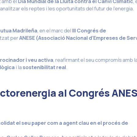
nt amb el
Dia Mundial de la Lluita contra el Canvi Climàtic
, 
analitzar els reptes i les oportunitats del futur de l’energia.
Mutua Madrileña
, en el marc del
III Congrés de
itzat per
ANESE (Associació Nacional d’Empreses de Ser
rocinador i veu activa
, reafirmant el seu compromís amb l
lògica
i la
sostenibilitat real
.
Factorenergia al Congrés ANE
lidat el seu paper com a agent clau en el procés de