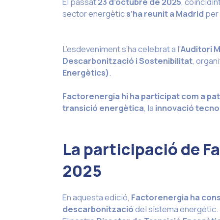
El passat
23 d’octubre de 2025
, coincidi
sector energètic
s’ha reunit a Madrid
per 
L’esdeveniment s’ha celebrat a l’
Auditori 
Descarbonització i Sostenibilitat
, organ
Energètics)
.
Factorenergia hi ha participat com a pat
transició energètica
, la
innovació tecno
La participació de 
2025
En aquesta edició,
Factorenergia ha conso
descarbonització
del sistema energètic.