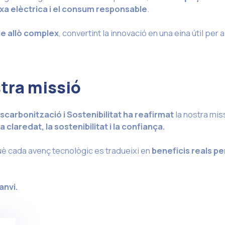
xa elèctrica i el consum responsable
.
e allò complex
, convertint la innovació en una eina útil per a
stra missió
scarbonització i Sostenibilitat
ha reafirmat
la nostra mis
 claredat, la sostenibilitat i la confiança.
è cada avenç tecnològic es tradueixi en
beneficis reals pe
anvi.