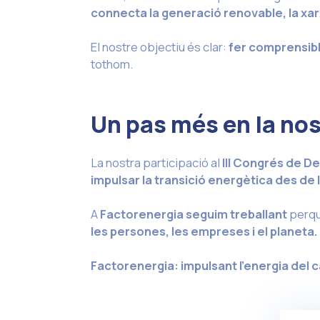
connecta la generació renovable, la xar
El nostre objectiu és clar:
fer comprensibl
tothom.
Un pas més en la no
La nostra participació al
III Congrés de De
impulsar la transició energètica des de la
A
Factorenergia
seguim treballant
perqu
les persones, les empreses i el planeta.
Factorenergia: impulsant l’energia del c