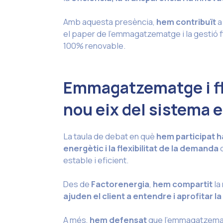
Amb aquesta presència,
hem contribuït
a
el paper de l’emmagatzematge i la gestió f
100% renovable.
Emmagatzematge i fle
nou eix del sistema 
La taula de debat en què
hem participat
h
energètic i la flexibilitat de la demanda
c
estable i eficient.
Des de
Factorenergia
,
hem compartit
la
ajuden el client a entendre i aprofitar la
A més,
hem defensat
que l’emmagatzematge