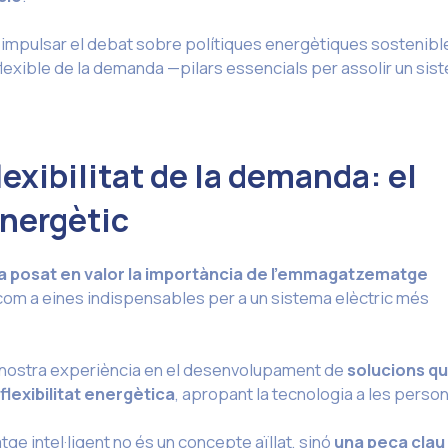
 impulsar el debat sobre polítiques energètiques sostenibl
lexible de la demanda —pilars essencials per assolir un sis
xibilitat de la demanda: el
energètic
a posat en valor la importància de l’emmagatzematge
om a eines indispensables per a un sistema elèctric més
 nostra experiència en el desenvolupament de
solucions q
 flexibilitat energètica
, apropant la tecnologia a les perso
 intel·ligent no és un concepte aïllat, sinó
una peça clau