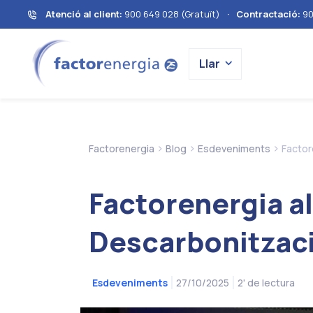
Atenció al client:
900 649 028 (Gratuït)
·
Contractació:
90
Llar
>
>
>
Factorenergia
Blog
Esdeveniments
Factor
Factorenergia al
Descarbonització
27/10/2025
2' de lectura
Esdeveniments