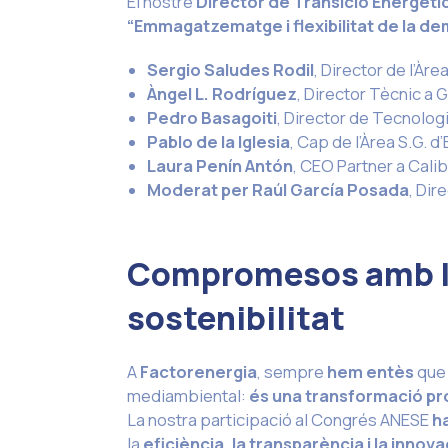
El nostre
Director de Transició Energèti
“Emmagatzematge i flexibilitat de la d
Sergio Saludes Rodil
, Director de l’Àr
Àngel L. Rodríguez
, Director Tècnic a 
Pedro Basagoiti
, Director de Tecnolo
Pablo de la Iglesia
, Cap de l’Àrea S.G. 
Laura Penín Antón
, CEO Partner a Cali
Moderat per Raúl García Posada
, Dir
Compromesos amb la 
sostenibilitat
A
Factorenergia
, sempre
hem entès
que 
mediambiental:
és una transformació pr
La nostra participació al Congrés ANESE
h
la
eficiència, la transparència i la innova