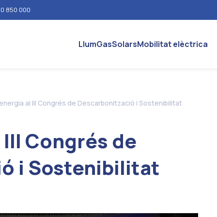
0 850 000
Llum
Gas
Solars
Mobilitat elèctrica
energia al III Congrés de Descarbonització i Sostenibilitat
 III Congrés de
 i Sostenibilitat