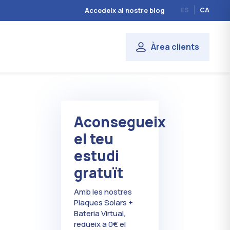
ES
CA
Accedeix al nostre blog
Àrea clients
Aconsegueix
el teu
estudi
gratuït
Amb les nostres
Plaques Solars +
Bateria Virtual,
redueix a 0€ el