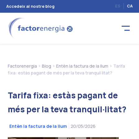
ES
CA
Accedeix al nostre blog
>
>
>
Factorenergia
Blog
Entèn la factura de la llum
Tarifa
fixa: estàs pagant de més per la teva tranquil·litat?
Tarifa fixa: estàs pagant de
més per la teva tranquil·litat?
20/05/2026
Entèn la factura de la llum