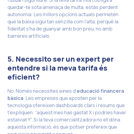
quedar-te sota amenaça de multa, estàs perdent
autonomia. Les millors opcions actuals permeten
que la baixa sigui tan senzilla com l’alta, perquè la
fidelitat s’ha de guanyar amb bon preu, no amb
barreres artificials.
5. Necessito ser un expert per
entendre si la meva tarifa és
eficient?
No. Només necessites eines d’
educació financera
bàsica
. Les empreses que aposten per la
tecnologia ofereixen dashboards clars i resums que
t’expliquen: “aquest mes has gastat X i podries haver
estalviat Y”. Si la teva comercialitzadora no et dóna
aquesta informació, és que potser prefereix que
segueixis navegant a cegues.