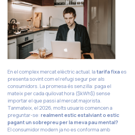
En el complex mercat elèctric actual, la
tarifa fixa
es
presenta sovint com el refugi segur per als
consumidors. La promesa és senzilla: paga el
mateix per cada quilovat hora ($kWh$) sense
importar el que passi al mercat majorista.
Tanmateix, el 2026, molts usuaris comencen a
preguntar-se:
realment estic estalviant o estic
pagant un sobrepreu per la meva pau mental?
El consumidor modern ja no es conforma amb