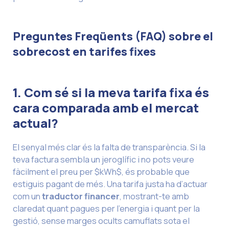
Preguntes Freqüents (FAQ) sobre el
sobrecost en tarifes fixes
1. Com sé si la meva tarifa fixa és
cara comparada amb el mercat
actual?
El senyal més clar és la falta de transparència. Si la
teva factura sembla un jeroglífic i no pots veure
fàcilment el preu per $kWh$, és probable que
estiguis pagant de més. Una tarifa justa ha d’actuar
com un
traductor financer
, mostrant-te amb
claredat quant pagues per l’energia i quant per la
gestió, sense marges ocults camuflats sota el