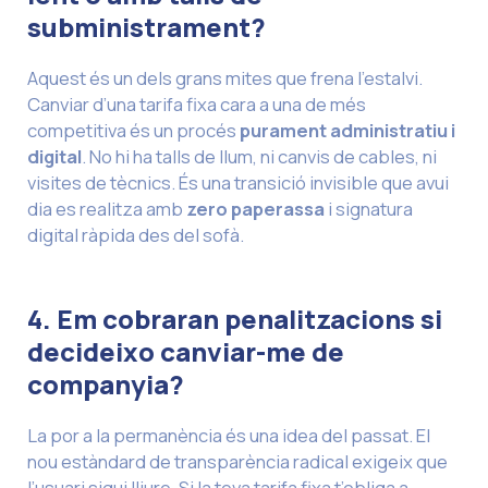
subministrament?
Aquest és un dels grans mites que frena l’estalvi.
Canviar d’una tarifa fixa cara a una de més
competitiva és un procés
purament administratiu i
digital
. No hi ha talls de llum, ni canvis de cables, ni
visites de tècnics. És una transició invisible que avui
dia es realitza amb
zero paperassa
i signatura
digital ràpida des del sofà.
4. Em cobraran penalitzacions si
decideixo canviar-me de
companyia?
La por a la permanència és una idea del passat. El
nou estàndard de transparència radical exigeix que
l’usuari sigui lliure. Si la teva tarifa fixa t’obliga a