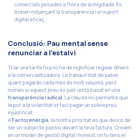
comercials pesades a l’hora de la migdiada. Es
troben mitjançant la transparència i el suport
digital eficaç.
Conclusió: Pau mental sense
renunciar a l’estalvi
Triar una tarifa fixa no ha de significar regalar diners
a la comercialitzadora. La tranquil·litat de saber
quant pagaràs cada mes és molt valuosa, però
només si aquest preu és just i està basat en una
transparència radical
. La clau és no permetre que
la por a la volatilitat et faci pagar un sobrepreu
injustificat.
A
Factorenergia
, la nostra prioritat és que deixis de
ser un subjecte passiu davant la teva factura. Creiem
en un model de gestió digital i honest, on tu tens el