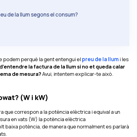
reu de la llum segons el consum?
ue podem perquè la gent entengui el
preu de la llum
i les
’entendre la factura de la llum si no et queda calar
stema de mesura?
Avui, intentem explicar-te això.
lowat? (W i kW)
ra que correspon a la potència elèctrica i equival a un
sura en vats (W) la potència elèctrica
lt baixa potència, de manera que normalment es parlarà
ats.