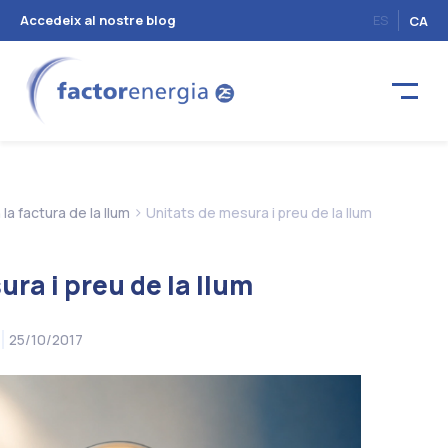
Accedeix al nostre blog
ES
CA
>
la factura de la llum
Unitats de mesura i preu de la llum
ra i preu de la llum
25/10/2017