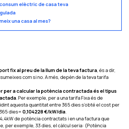
l consum elèctric de casa teva
egulada
eix una casa al mes?
ort fix al preu de la llum de la teva factura
, és a dir,
nsumeixes com si no. A més, depèn de la teva tarifa
r per a calcular la potència contractada és el tipus
ractada
. Per exemple, per a una tarifa Fixa és de
vidint aquesta quantitat entre 365 dies s’obté el cost per
/365 dies=
0,104228 €/kW/dia
.
,4kW de potència contractats i en una factura que
, per exemple, 33 dies, el càlcul seria: (Potència