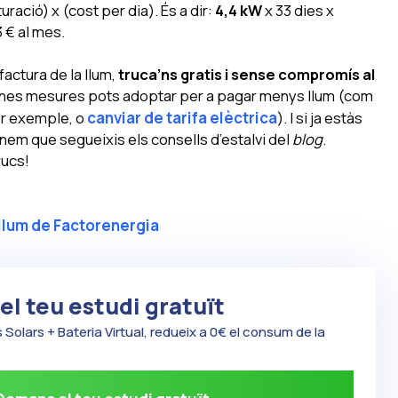
ració) x (cost per dia). És a dir:
4,4 kW
x 33 dies x
3 € al mes.
 factura de la llum,
truca’ns gratis i sense compromís al
ines mesures pots adoptar per a pagar menys llum (com
er exemple, o
canviar de tarifa elèctrica
). I si ja estàs
em que segueixis els consells d’estalvi del
blog
.
rucs!
 llum de Factorenergia
l teu estudi gratuït
Solars + Bateria Virtual, redueix a 0€ el consum de la