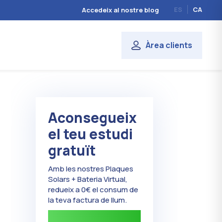
ES
CA
Accedeix al nostre blog
Àrea clients
Aconsegueix
el teu estudi
gratuït
Amb les nostres Plaques
Solars + Bateria Virtual,
redueix a 0€ el consum de
la teva factura de llum.