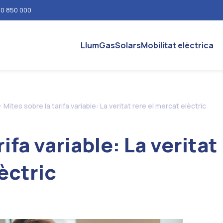
0 850 000
Llum
Gas
Solars
Mobilitat elèctrica
>
Mites sobre la tarifa variable: La veritat rere el mercat elèctric
ifa variable: La veritat
èctric