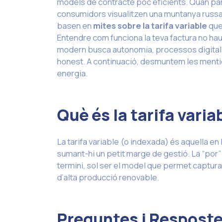
models de contracte poc eficients. Quan pa
consumidors visualitzen una muntanya russa 
basen en
mites sobre la tarifa variable
que
Entendre com funciona la teva factura no hau
modern busca autonomia, processos digitals 
honest. A continuació, desmuntem les menti
energia.
Què és la tarifa vari
La tarifa variable (o indexada) és aquella en
sumant-hi un petit marge de gestió. La “por” pri
termini, sol ser el model que permet captur
d’alta producció renovable.
Preguntes i Respost