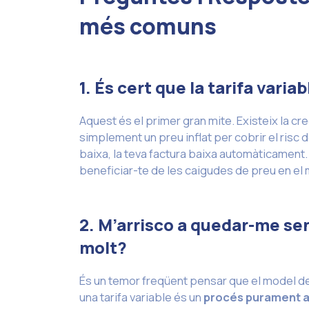
més comuns
1. És cert que la tarifa vari
Aquest és el primer gran mite. Existeix la cre
simplement un preu inflat per cobrir el risc d
baixa, la teva factura baixa automàticament.
beneficiar-te de les caigudes de preu en el 
2. M’arrisco a quedar-me sen
molt?
És un temor freqüent pensar que el model de t
una tarifa variable és un
procés
purament ad