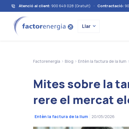
Atenció al client:
900 649 028 (Gratuït)
·
Contractació:
90
Llar
>
>
Factorenergia
Blog
Entèn la factura de la llum
Mites sobre la tar
rere el mercat el
20/05/2026
Entèn la factura de la llum