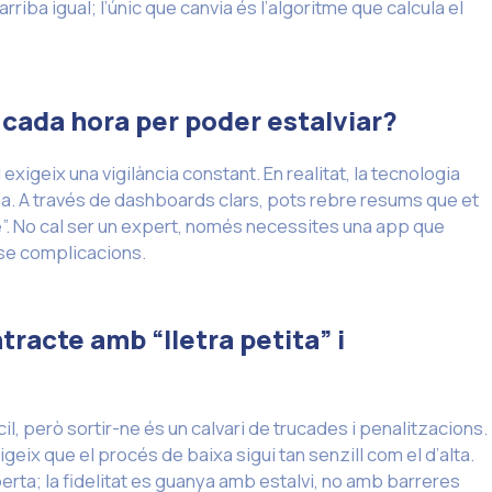
arriba igual; l’únic que canvia és l’algoritme que calcula el
l cada hora per poder estalviar?
igeix una vigilància constant. En realitat, la tecnologia
ada. A través de dashboards clars, pots rebre resums que et
è”. No cal ser un expert, només necessites una app que
nse complicacions.
ntracte amb “lletra petita” i
il, però sortir-ne és un calvari de trucades i penalitzacions.
geix que el procés de baixa sigui tan senzill com el d’alta.
rta; la fidelitat es guanya amb estalvi, no amb barreres