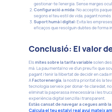
gestionar-te l’energia. Sense marges ocul
Configuració a mida:
No acceptis paquets
segons el teu estil de vida, pagant només p
Suport humà i digital:
Evita les empreses
eficaços que resolguin dubtes de forma i
Conclusió: El valor d
Els
mites sobre la tarifa variable
solen desa
mà. La pau mental no ve d’un preu fix que s
pagant i tenir la llibertat de decidir en cada
A
Factorenergia
, la nostra prioritat és la 
tecnologia serveix per donar-te claredat, no 
eliminat la paperassa innecessària i les tru
experiència digital senzilla i transparent.
Estàs cansat de navegar a cegues amb la 
Calcula el teu estalvi real avui mateix a