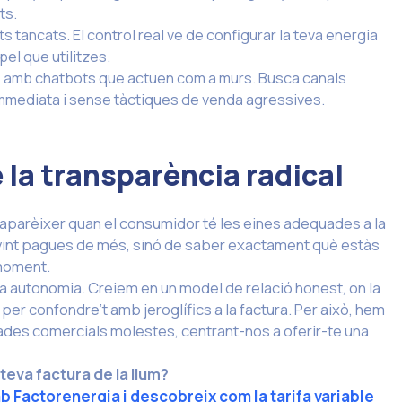
ts.
 tancats. El control real ve de configurar la teva energia
el que utilitzes.
 amb chatbots que actuen com a murs. Busca canals
mmediata i sense tàctiques de venda agressives.
e la transparència radical
parèixer quan el consumidor té les eines adequades a la
ovint pagues de més, sinó de saber exactament què estàs
 moment.
teva autonomia. Creiem en un model de relació honest, on la
per confondre’t amb jeroglífics a la factura. Per això, hem
cades comercials molestes, centrant-nos a oferir-te una
teva factura de la llum?
mb Factorenergia i descobreix com la tarifa variable