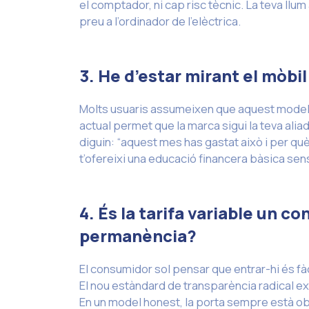
el comptador, ni cap risc tècnic. La teva llum 
preu a l’ordinador de l’elèctrica.
3. He d’estar mirant el mòbi
Molts usuaris assumeixen que aquest model ex
actual permet que la marca sigui la teva ali
diguin: “aquest mes has gastat això i per qu
t’ofereixi una educació financera bàsica se
4. És la tarifa variable un co
permanència?
El consumidor sol pensar que entrar-hi és fàc
El nou estàndard de transparència radical exi
En un model honest, la porta sempre està obe