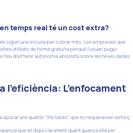
en temps real té un cost extra?
igitals siguin una excusa per cobrar més. Les empreses que
tes utilitats de forma gratuïta perquè l’usuari pugui
s el teu dret tenir autonomia absoluta sobre les teves dades
a l’eficiència: L’enfocament
cal aplicar uns quants “life hacks” que no requereixen esforç:
mpanyia que et digui clarament quant guanya ella per