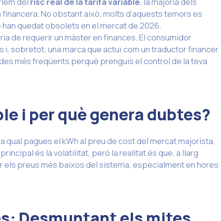
rlem del
risc real de la tarifa variable
, la majoria dels
financera. No obstant això, molts d’aquests temors es
 han quedat obsolets en el mercat de 2026.
ria de requerir un màster en finances. El consumidor
i, sobretot, una marca que actuï com un traductor financer
des més freqüents perquè prenguis el control de la teva
able i per què genera dubtes?
 la qual pagues el kWh al preu de cost del mercat majorista,
ncipal és la volatilitat, però la realitat és que, a llarg
ar els preus més baixos del sistema, especialment en hores
es: Desmuntant els mites