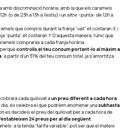
ixa amb discriminació horària, amb la que els caramels
2h (o de 23h a 13h a l’estiu) i un altre –punta- de 12h a
ramels que compris durant la franja “vall” et costaran
X
, i
nja “punta” et costaran
Y
. D’aquesta manera, l’únic que
aramels compraràs a cada franja horària.
a perquè
controlis el teu consum portant-lo al màxim a
a
; a partir d’un 31% del teu consum total, ja s’amortitza
et cobrarà cada quilovat a
un preu diferent a cada hora
a dia, es celebra el que podríem anomenar una
subhasta
on es decideix el preu del quilovat per a cada hora de
’estableixen 24 preus per al dia següent
.
els: a la tenda “tarifa variable”, pot ser que el mateix