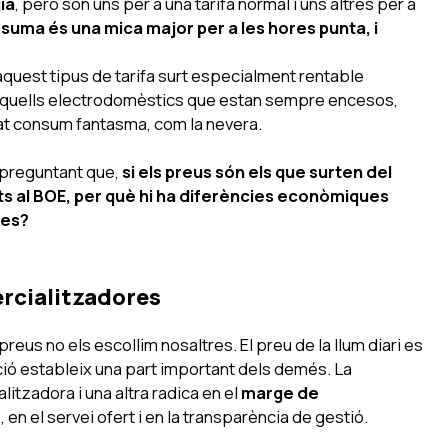
ia
, però són uns per a una tarifa normal i uns altres per a
 suma és una mica major per a les hores punta, i
aquest tipus de tarifa surt especialment rentable
quells electrodomèstics que estan sempre encesos,
at consum fantasma, com la nevera.
s preguntant que,
si els preus són els que surten del
rits al BOE, per què hi ha diferències econòmiques
res?
ercialitzadores
 preus no els escollim nosaltres. El
preu de la llum diari es
lació estableix una part important dels demés. La
litzadora i una altra radica en el
marge de
 en el servei ofert i en la transparència de gestió.