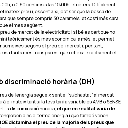
9:00h, o 0,60 cèntims a las 10:00h, etcètera. Difícilment
l mateix preu i, essent així, pot ser que la bossa de
cara que sempre compris 30 caramels, et costi més cara
o que el mes següent.
reu de mercat de la electricitat; i si bé és cert que no
ermini teòricament és més econòmica, a més, et permet
sumeixes segons el preu del mercat i, per tant,
 és una tarifa més transparent que reflexa exactament el
b discriminació horària (DH)
preu de l’energia segueix sent el “subhastat” al mercat
rà el mateix tant si la teva tarifa variable és AMB o SENSE
-li la discriminació horària,
el que en realitat varia de
’engloben dins el terme energia i que també venen
BOE dictamina el preu de la majoria dels preus que