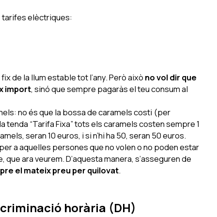
s tarifes elèctriques:
u
fix de la llum
estable tot l’any. Però això
no vol dir que
x import
, sinó que sempre pagaràs el teu consum al
ls: no és que la bossa de caramels costi (per
a tenda “Tarifa Fixa” tots els caramels costen sempre 1
ramels, seran 10 euros, i si n’hi ha 50, seran 50 euros.
per a aquelles persones que no volen o no poden estar
le, que ara veurem. D’aquesta manera, s’asseguren de
re el mateix preu per quilovat
.
scriminació horària (DH)