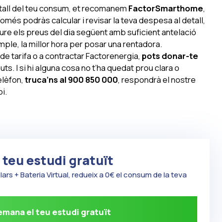
detall del teu consum, et recomanem
FactorSmarthome
,
omés podràs calcular i revisar la teva despesa al detall,
re els preus del dia següent amb suficient antelació
mple, la millor hora per posar una rentadora.
ar de tarifa o a contractar Factorenergia,
pots donar-te
s. I si hi alguna cosa no t’ha quedat prou clara o
elèfon,
truca’ns al 900 850 000
, respondrà el nostre
i.
teu estudi gratuït
rs + Bateria Virtual, redueix a 0€ el consum de la teva
mana el teu estudi gratuït