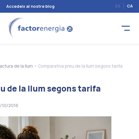
ES
CA
Accedeix al nostre blog
>
factura de la llum
Comparativa preu de la llum segons tarifa
 de la llum segons tarifa
/10/2016