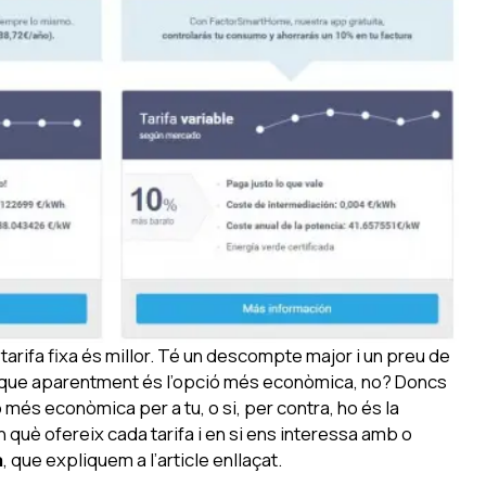
 tarifa fixa és millor. Té un descompte major i un preu de
a que aparentment és l’opció més econòmica, no? Doncs
 més econòmica per a tu, o si, per contra, ho és la
n què ofereix cada tarifa i en si ens interessa amb o
a
, que expliquem a l’article enllaçat.