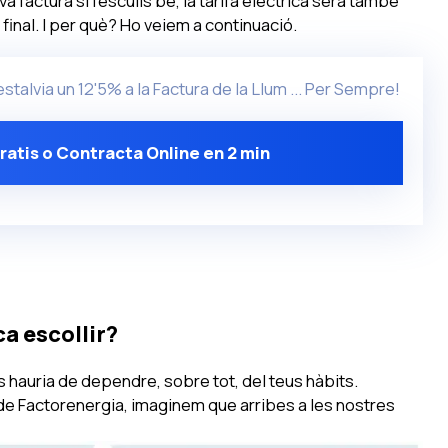
a factura si l’esculls bé, la tarifa elèctrica serà també
inal. I per què? Ho veiem a continuació.
estalvia un 12'5% a la Factura de la Llum ... Per Sempre!
ratis o Contracta Online en 2 min
ca escollir?
is hauria de dependre, sobre tot, del teus hàbits.
e Factorenergia, imaginem que arribes a les nostres