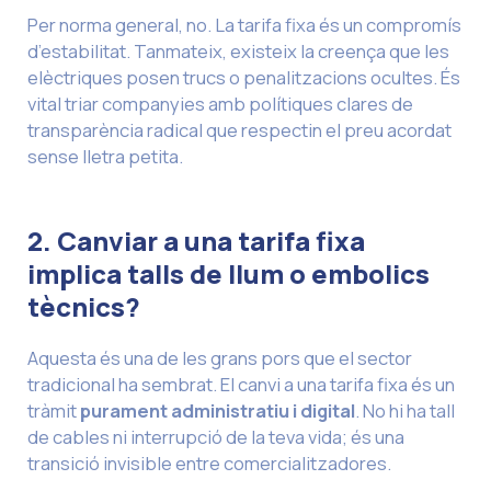
Per norma general, no. La tarifa fixa és un compromís
d’estabilitat. Tanmateix, existeix la creença que les
elèctriques posen trucs o penalitzacions ocultes. És
vital triar companyies amb polítiques clares de
transparència radical que respectin el preu acordat
sense lletra petita.
2. Canviar a una tarifa fixa
implica talls de llum o embolics
tècnics?
Aquesta és una de les grans pors que el sector
tradicional ha sembrat. El canvi a una tarifa fixa és un
tràmit
purament administratiu i digital
. No hi ha tall
de cables ni interrupció de la teva vida; és una
transició invisible entre comercialitzadores.