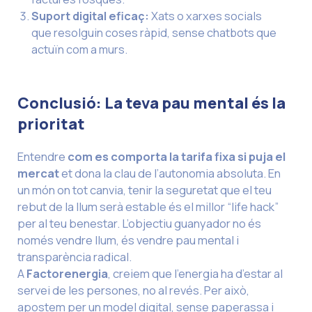
Suport digital eficaç
:
Xats o xarxes socials
que resolguin coses ràpid, sense chatbots que
actuïn com a murs.
Conclusió: La teva pau mental és la
prioritat
Entendre
com es comporta la tarifa fixa si puja el
mercat
et dona la clau de l’autonomia absoluta. En
un món on tot canvia, tenir la seguretat que el teu
rebut de la llum serà estable és el millor “life hack”
per al teu benestar. L’objectiu guanyador no és
només vendre llum, és vendre pau mental i
transparència radical.
A
Factorenergia
, creiem que l’energia ha d’estar al
servei de les persones, no al revés. Per això,
apostem per un model digital, sense paperassa i