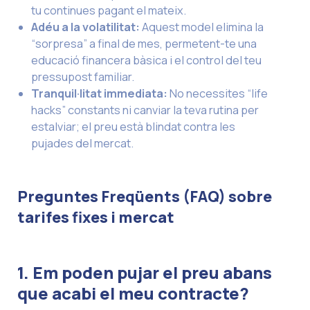
tu continues pagant el mateix.
Adéu a la volatilitat
:
Aquest model elimina la
“sorpresa” a final de mes, permetent-te una
educació financera bàsica i el control del teu
pressupost familiar.
Tranquil·litat immediata
:
No necessites “life
hacks” constants ni canviar la teva rutina per
estalviar; el preu està blindat contra les
pujades del mercat.
Preguntes Freqüents (FAQ) sobre
tarifes fixes i mercat
1. Em poden pujar el preu abans
que acabi el meu contracte?