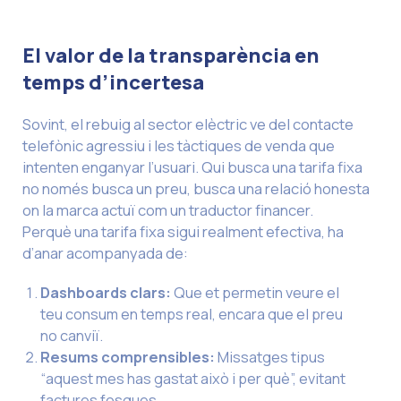
El valor de la transparència en
temps d’incertesa
Sovint, el rebuig al sector elèctric ve del contacte
telefònic agressiu i les tàctiques de venda que
intenten enganyar l’usuari. Qui busca una tarifa fixa
no només busca un preu, busca una relació honesta
on la marca actuï com un traductor financer.
Perquè una tarifa fixa sigui realment efectiva, ha
d’anar acompanyada de:
Dashboards clars
:
Que et permetin veure el
teu consum en temps real, encara que el preu
no canviï.
Resums comprensibles
:
Missatges tipus
“aquest mes has gastat això i per què”, evitant
factures fosques.