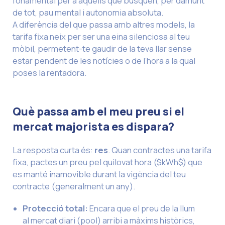
fonamental per a aquells que busquen, per damunt
de tot, pau mental i autonomia absoluta.
A diferència del que passa amb altres models, la
tarifa fixa neix per ser una eina silenciosa al teu
mòbil, permetent-te gaudir de la teva llar sense
estar pendent de les notícies o de l’hora a la qual
poses la rentadora.
Què passa amb el meu preu si el
mercat majorista es dispara?
La resposta curta és:
res
. Quan contractes una tarifa
fixa, pactes un preu pel quilovat hora ($kWh$) que
es manté inamovible durant la vigència del teu
contracte (generalment un any).
Protecció total
:
Encara que el preu de la llum
al mercat diari (
pool
) arribi a màxims històrics,