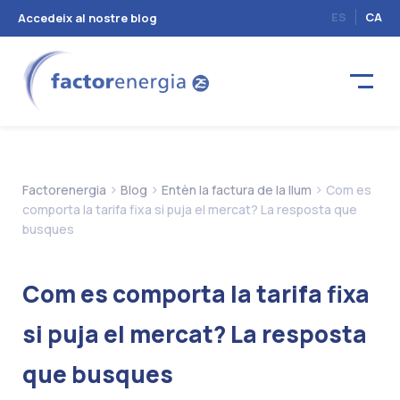
ES
CA
Accedeix al nostre blog
>
>
>
Factorenergia
Blog
Entèn la factura de la llum
Com es
comporta la tarifa fixa si puja el mercat? La resposta que
busques
Com es comporta la tarifa fixa
si puja el mercat? La resposta
que busques