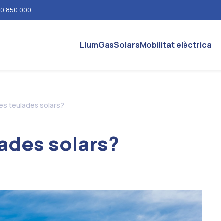
0 850 000
Llum
Gas
Solars
Mobilitat elèctrica
es teulades solars?
lades solars?