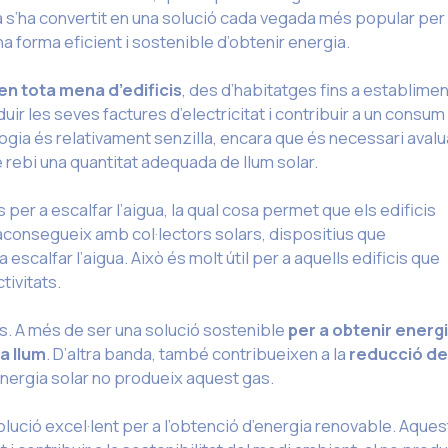
a s’ha convertit en una solució cada vegada més popular per 
a forma eficient i sostenible d’obtenir energia.
 en tota mena d’edificis
, des d’habitatges fins a establime
ir les seves factures d’electricitat i contribuir a un consum
logia és relativament senzilla, encara que és necessari avalu
 rebi una quantitat adequada de llum solar.
er a escalfar l’aigua, la qual cosa permet que els edificis
aconsegueix amb col·lectors solars, dispositius que
 escalfar l’aigua. Això és molt útil per a aquells edificis que
tivitats.
s. A més de ser una solució sostenible
per a obtenir energ
la llum
. D’altra banda, també contribueixen a la
reducció de
l’energia solar no produeix aquest gas.
olució excel·lent per a l’obtenció d’energia renovable. Aques