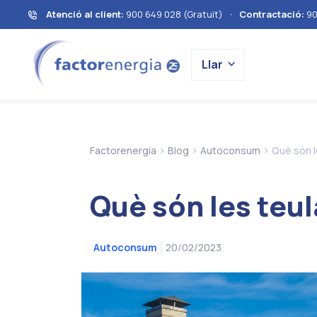
Atenció al client:
900 649 028 (Gratuït)
·
Contractació:
90
Llar
>
>
>
Factorenergia
Blog
Autoconsum
Què són l
Què són les teu
20/02/2023
Autoconsum