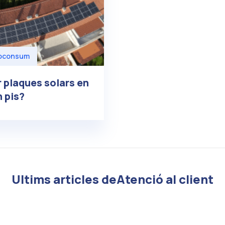
oconsum
 plaques solars en
n pis?
Ultims articles deAtenció al client