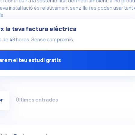
t i contribuir a la sostenibilitat del medi ambient, al no produ
va instal·lació és relativament senzilla i es poden usar tant
s.
ix la teva factura elèctrica
ys de 48 hores. Sense compromís.
rem el teu estudi gratis
or
Últimes entrades