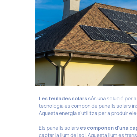
Les teulades solars
són una solució per a
tecnologia es compon de panells solars instal
Aquesta energia s’utilitza per a produir elect
Els panells solars
es componen d’una capa d
captar la llum del sol. Aquesta llum es tr