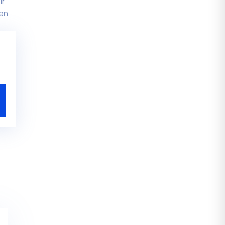
ir
 en