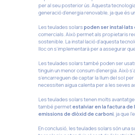
per al seu posterior ús. Aquesta tecnologi
generació d’energia renovable, ja que és un
Les teulades solars
poden ser instal·lats
comercials. Això permet als propietaris redu
sostenible. La instal·lació d’aquesta tecno
lloc on s’implementarà per a assegurar que
Les teulades solars també poden ser usats p
tinguin un menor consum d’energia. Això s’
s’encarreguen de captar la llum del sol per a
necessiten aigua calenta per a les seves ac
Les teulades solars tenen molts avantatge
també permet
estalviar en la factura de 
emissions de diòxid de carboni
, ja que 
En conclusió, les teulades solars són una s