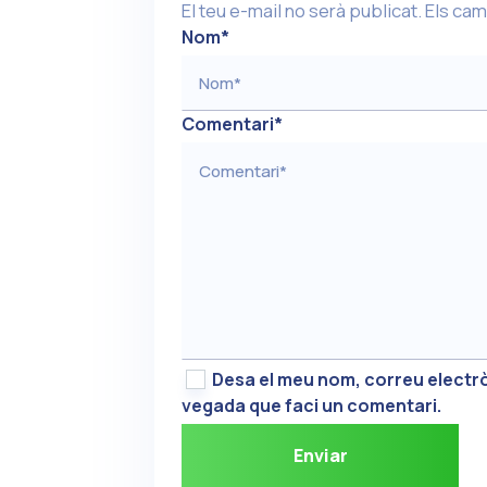
El teu e-mail no serà publicat.
Els cam
Nom
*
Comentari
*
Desa el meu nom, correu electrò
vegada que faci un comentari.