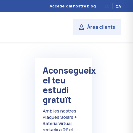
Accedeix al nostre blog
ES
CA
Àrea clients
Aconsegueix
el teu
estudi
gratuït
Amb les nostres
Plaques Solars +
Bateria Virtual,
redueix a 0€ el