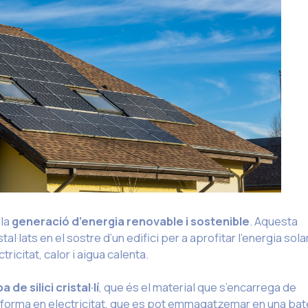
 la
generació d’energia renovable i sostenible
. Aquesta
·lats en el sostre d’un edifici per a aprofitar l’energia solar
ricitat, calor i aigua calenta.
e silici cristal·lí
, que és el material que s’encarrega de
ansforma en electricitat, que es pot emmagatzemar en una bat