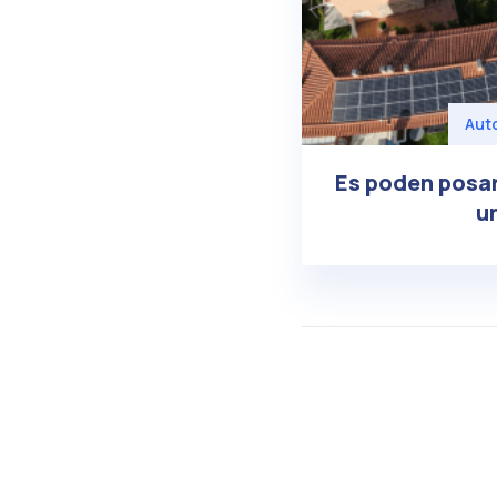
Aut
Es poden posar
u