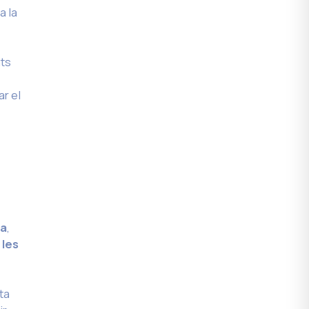
a la
nts
ar el
ia
,
 les
ta