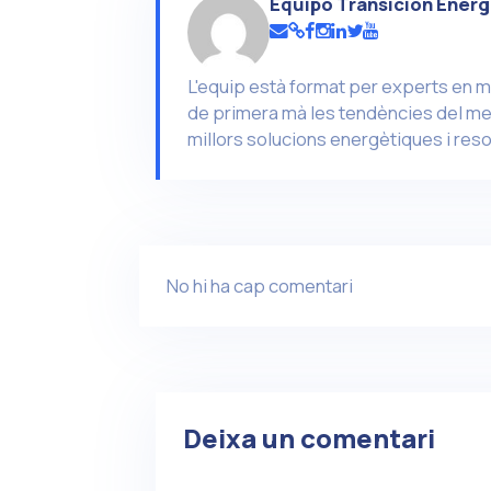
Equipo Transición Energ
L'equip està format per experts en m
de primera mà les tendències del mer
millors solucions energètiques i reso
No hi ha cap comentari
Deixa un comentari