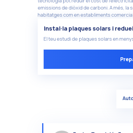
tecnologia pot reduir el cost de l’electricita
emissions de diòxid de carboni. A més, la se
habitatges com en establiments comercial
Instal·la plaques solars i redue
El teu estudi de plaques solars en men
Prepa
Aut