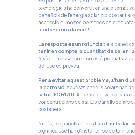
Els panells solars són una excel·lent opció 
tecnologia s’ha convertit en una alternativ
beneficis de l’energia solar. No obstant ai
accessible, moltes persones es pregunten
costaneres a la mar?
La resposta és un rotund sí;
els panells s
tenir en compte la quantitat de sal en l’
Això pot causar una corrosió prematura dels
del que es preveu.
Per a evitar aquest problema, s’han d’ut
la corrosió
. Aquests panells solars han d
salina
IEC 61701
. Aquesta prova avalua la r
concentracions de sal. Els panells solars
costaners.
A més, els panells solars han
d’instal·lar
significa que han d’instal·lar-se de tal man