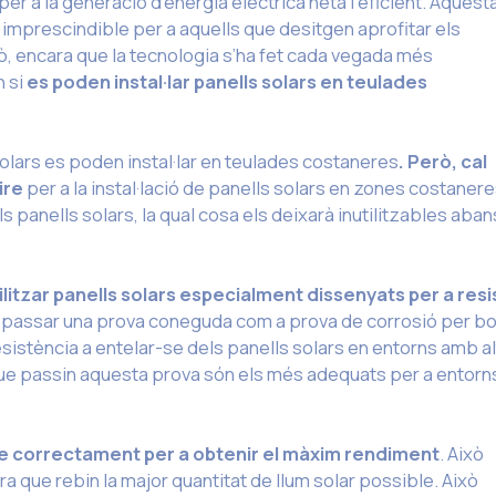
per a la generació d’energia elèctrica neta i eficient. Aquest
a imprescindible per a aquells que desitgen aprofitar els
xò, encara que la tecnologia s’ha fet cada vegada més
 si
es poden instal·lar panells solars en teulades
olars es poden instal·lar en teulades costaneres
. Però, cal
aire
per a la instal·lació de panells solars en zones costanere
 panells solars, la qual cosa els deixarà inutilitzables aban
ilitzar panells solars especialment dissenyats per a resis
e passar una prova coneguda com a prova de corrosió per bo
esistència a entelar-se dels panells solars en entorns amb a
 que passin aquesta prova són els més adequats per a entorn
-se correctament per a obtenir el màxim rendiment
. Això
era que rebin la major quantitat de llum solar possible. Això