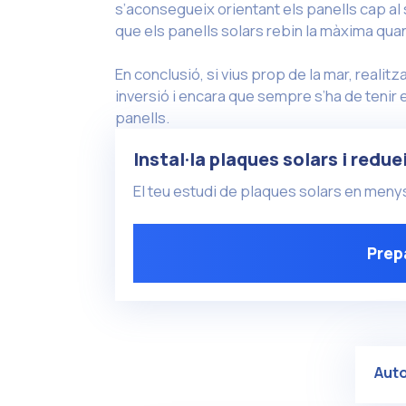
s’aconsegueix orientant els panells cap al s
que els panells solars rebin la màxima quant
En conclusió, si vius prop de la mar, realit
inversió i encara que sempre s’ha de tenir e
panells.
Instal·la plaques solars i redue
El teu estudi de plaques solars en men
Prepa
Aut