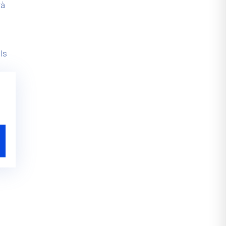
rà
ls