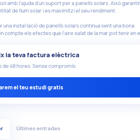
ol amb l’ajuda d’un suport per a panells solars. Això garanti
itat de llum solar i es maximitzi el seu rendiment.
zar una instal·lació de panells solars continua sent una bona
n compte els efectes que l’aire salat de la mar pot tenir en e
ix la teva factura elèctrica
ys de 48 hores. Sense compromís.
rem el teu estudi gratis
or
Últimes entrades