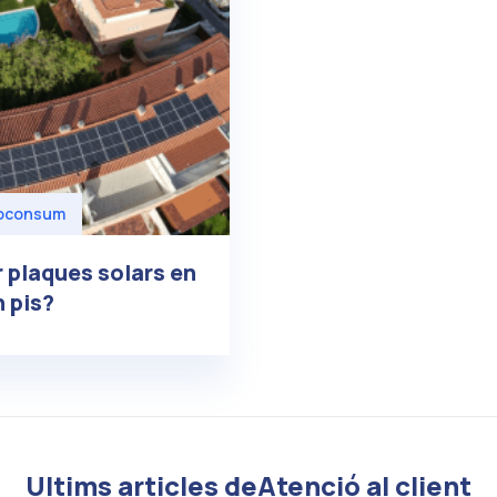
oconsum
 plaques solars en
n pis?
Ultims articles deAtenció al client