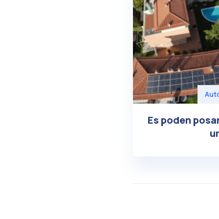
Aut
Es poden posar
u