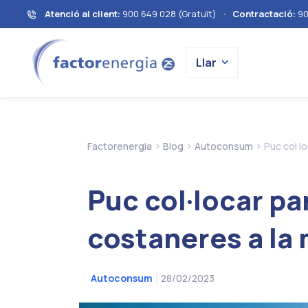
Atenció al client:
900 649 028 (Gratuït)
·
Contractació:
90
Llar
>
>
>
Factorenergia
Blog
Autoconsum
Puc col·l
Puc col·locar pa
costaneres a la
28/02/2023
Autoconsum