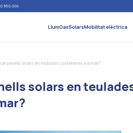
0 850 000
Llum
Gas
Solars
Mobilitat elèctrica
ocar panells solars en teulades costaneres a la mar?
nells solars en teulade
 mar?