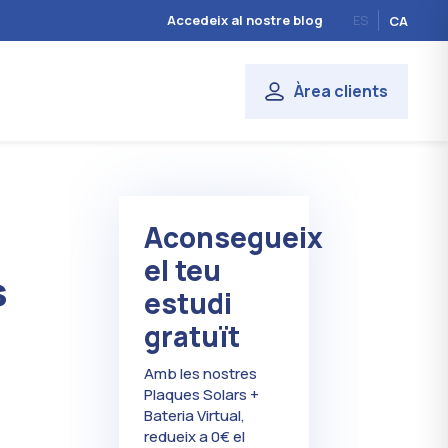
Accedeix al nostre blog
ES
CA
Àrea clients
Aconsegueix
el teu
s
estudi
gratuït
Amb les nostres
Plaques Solars +
Bateria Virtual,
redueix a 0€ el