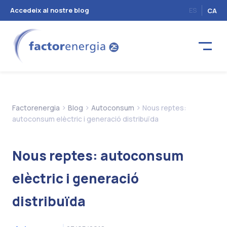
Accedeix al nostre blog
ES
CA
>
>
>
Factorenergia
Blog
Autoconsum
Nous reptes:
autoconsum elèctric i generació distribuïda
Nous reptes: autoconsum
elèctric i generació
distribuïda