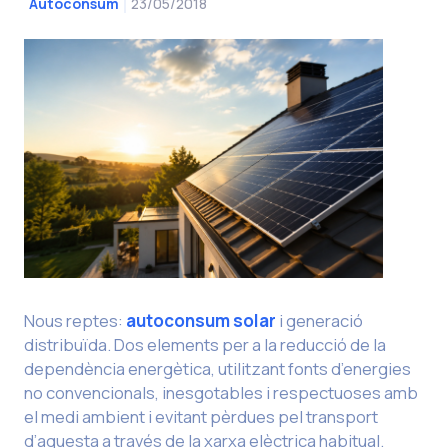
23/05/2018
Autoconsum
Nous reptes:
autoconsum solar
i generació
distribuïda. Dos elements per a la reducció de la
dependència energètica, utilitzant fonts d’energies
no convencionals, inesgotables i respectuoses amb
el medi ambient i evitant pèrdues pel transport
d’aquesta a través de la xarxa elèctrica habitual.