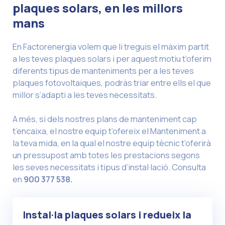
plaques solars, en les millors
mans
En Factorenergia volem que li treguis el màxim partit
a les teves plaques solars i per aquest motiu t’oferim
diferents tipus de manteniments per a les teves
plaques fotovoltaiques, podràs triar entre ells el que
millor s’adapti a les teves necessitats.
A més, si dels nostres plans de manteniment cap
t’encaixa, el nostre equip t’ofereix el Manteniment a
la teva mida, en la qual el nostre equip tècnic t’oferirà
un pressupost amb totes les prestacions segons
les seves necessitats i tipus d’instal·lació. Consulta
en
900 377 538.
Instal·la plaques solars i redueix la