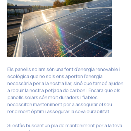
Els panells solars són una font d’energia renovable i
ecològica que no sols ens aporten l’energia
necessària per a la nostra llar, sinó que també ajuden
a reduir la nostra petjada de carboni. Encara que els
panells solars són molt duradors i fiables,
necessiten manteniment per a assegurar el seu
rendiment òptim i assegurar la seva durabilitat.
Si estàs buscant un pla de manteniment per a la teva