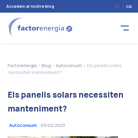
Accedeix al nostre blog
ES
CA
>
>
>
Factorenergia
Blog
Autoconsum
Els panells solars
necessiten manteniment?
Els panells solars necessiten
manteniment?
03/02/2023
Autoconsum