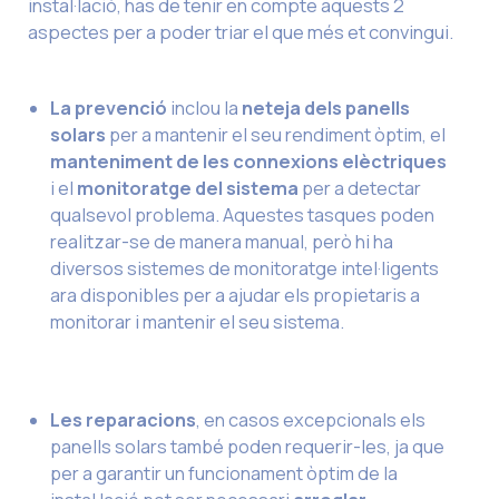
instal·lació, has de tenir en compte aquests 2
aspectes per a poder triar el que més et convingui.
La prevenció
inclou la
neteja dels panells
solars
per a mantenir el seu rendiment òptim, el
manteniment de les connexions elèctriques
i el
monitoratge del sistema
per a detectar
qualsevol problema. Aquestes tasques poden
realitzar-se de manera manual, però hi ha
diversos sistemes de monitoratge intel·ligents
ara disponibles per a ajudar els propietaris a
monitorar i mantenir el seu sistema.
Les reparacions
, en casos excepcionals els
panells solars també poden requerir-les, ja que
per a garantir un funcionament òptim de la