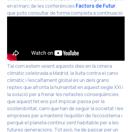
en el marc de les conferències
Factors de Futur
,
que pots consultar de forma completa a continuació:
Tal com estem veient aquests dies en la cimera
climàtic celebrada a Madrid, la lluita contra el canvi
climàtic i l’escalfament global és un dels grans
reptes que afronta la h
umanitat en aquest segle XXI i
la solució per a frenar les nefastes conseqüències
que aquest fet ens pot implicar passa per la
sostenibilitat, camí que han de seguir la societat i les
empreses per a mantenir l’equilibri de l’ecosistema i
perquè el planeta continuï sent habitable per a les
futures generacions. Tot això, ha de passar per un