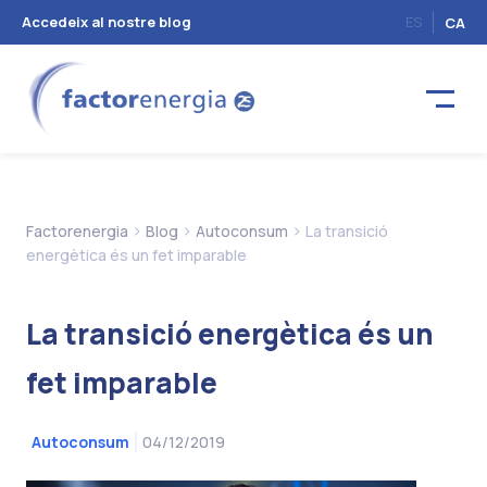
Accedeix al nostre blog
ES
CA
>
>
>
Factorenergia
Blog
Autoconsum
La transició
energètica és un fet imparable
La transició energètica és un
fet imparable
04/12/2019
Autoconsum