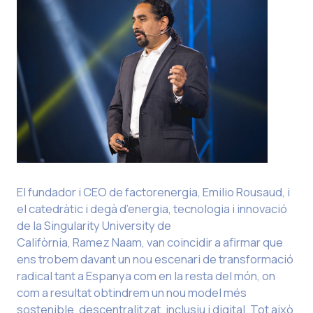
El fundador i CEO de factorenergia, Emilio Rousaud, i
el catedràtic i degà d’energia, tecnologia i innovació
de la Singularity University de
Califòrnia, Ramez Naam, van coincidir a afirmar que
ens trobem davant un nou escenari de transformació
radical tant a Espanya com en la resta del món, on
com a resultat obtindrem un nou model més
sostenible, descentralitzat, inclusiu i digital. Tot això