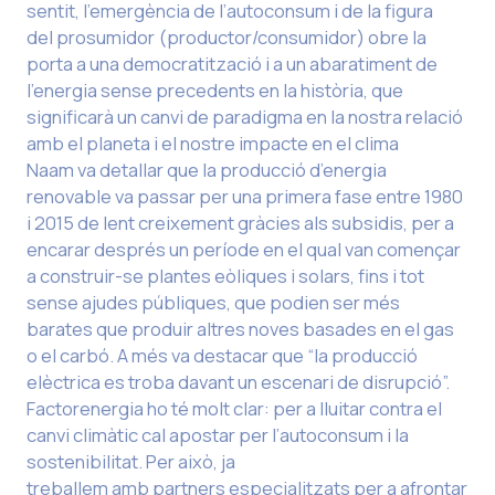
sentit, l’emergència de l’autoconsum i de la figura
del prosumidor (productor/consumidor) obre la
porta a una democratització i a un abaratiment de
l’energia sense precedents en la història, que
significarà un canvi de paradigma en la nostra relació
amb el planeta i el nostre impacte en el clima
Naam va detallar que la producció d’energia
renovable va passar per una primera fase entre 1980
i 2015 de lent creixement gràcies als subsidis, per a
encarar després un període en el qual van començar
a construir-se plantes eòliques i solars, fins i tot
sense ajudes públiques, que podien ser més
barates que produir altres noves basades en el gas
o el carbó. A més va destacar que “la producció
elèctrica es troba davant un escenari de disrupció”.
Factorenergia ho té molt clar: per a lluitar contra el
canvi climàtic cal apostar per l’autoconsum i la
sostenibilitat. Per això, ja
treballem amb partners especialitzats per a afrontar