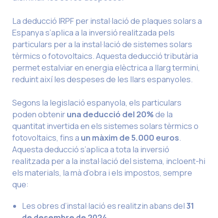
La deducció IRPF per instal·lació de plaques solars a
Espanya s’aplica a la inversió realitzada pels
particulars per a la instal·lació de sistemes solars
tèrmics o fotovoltaics. Aquesta deducció tributària
permet estalviar en energia elèctrica a llarg termini,
reduint així les despeses de les llars espanyoles.
Segons la legislació espanyola, els particulars
poden obtenir
una deducció del 20%
de la
quantitat invertida en els sistemes solars tèrmics o
fotovoltaics, fins a
un màxim de 5.000 euros
.
Aquesta deducció s’aplica a tota la inversió
realitzada per a la instal·lació del sistema, incloent-hi
els materials, la mà d’obra i els impostos, sempre
que:
Les obres d’instal·lació es realitzin abans del
31
de desembre de 2024.