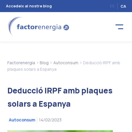
Accedeix al nostre blog
ES
CA
>
>
>
Factorenergia
Blog
Autoconsum
Deducció IRPF amb
plaques solars a Espanya
Deducció IRPF amb plaques
solars a Espanya
14/02/2023
Autoconsum