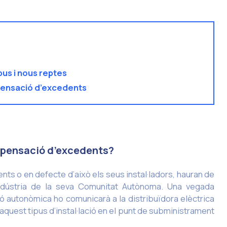
pus i nous reptes
pensació d’excedents
ompensació d’excedents?
lients o en defecte d’això els seus instal·ladors, hauran de
’Indústria de la seva Comunitat Autònoma. Una vegada
ació autonòmica ho comunicarà a la distribuïdora elèctrica
’aquest tipus d’instal·lació en el punt de subministrament