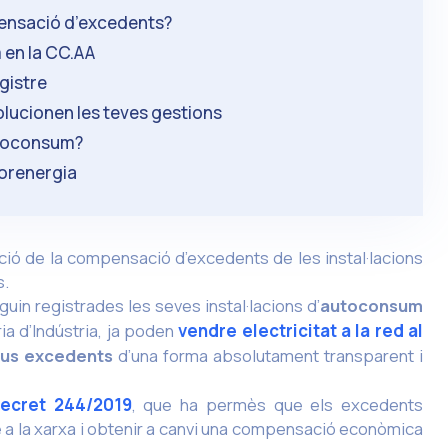
pensació d’excedents?
m en la CC.AA
egistre
lucionen les teves gestions
utoconsum?
torenergia
ció de la compensació d’excedents de les instal·lacions
s.
guin registrades les seves instal·lacions d’
autoconsum
a d’Indústria, ja poden
vendre electricitat a la red al
us excedents
d’una forma absolutament transparent i
Decret 244/2019
, que ha permès que els excedents
 a la xarxa i obtenir a canvi una compensació econòmica