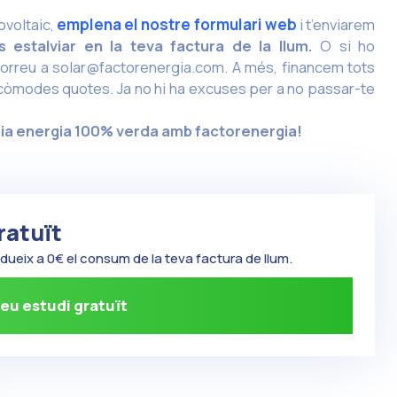
ovoltaic,
emplena el nostre formulari web
i t’enviarem
 estalviar en la teva factura de la llum.
O si ho
correu a
solar@factorenergia.com
. A més, financem tots
 còmodes quotes. Ja no hi ha excuses per a no passar-te
pia energia 100% verda amb factorenergia!
ratuït
edueix a 0€ el consum de la teva factura de llum.
eu estudi gratuït