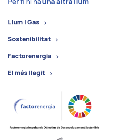
Per fi hi ha
una altra llum
Llum i Gas
Sostenibilitat
Factorenergia
El més llegit