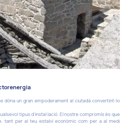
ctorenergia
ue dóna un gran empoderament al ciutadà convertint-lo
lsevol tipus d’instal·lació. El nostre compromís és que
ble, tant per al teu estalvi econòmic com per a al medi