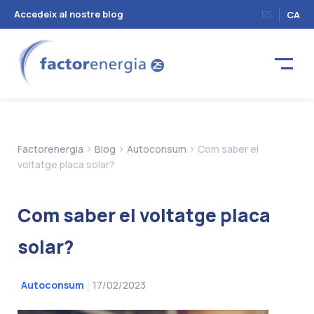
Accedeix al nostre blog
ES
CA
>
>
>
Factorenergia
Blog
Autoconsum
Com saber el
voltatge placa solar?
Com saber el voltatge placa
solar?
17/02/2023
Autoconsum