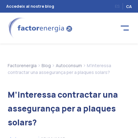
Accedeix al nostre blog
ES
CA
>
>
>
Factorenergia
Blog
Autoconsum
M’interessa
contractar una assegurança per a plaques solars?
M’interessa contractar una
assegurança per a plaques
solars?