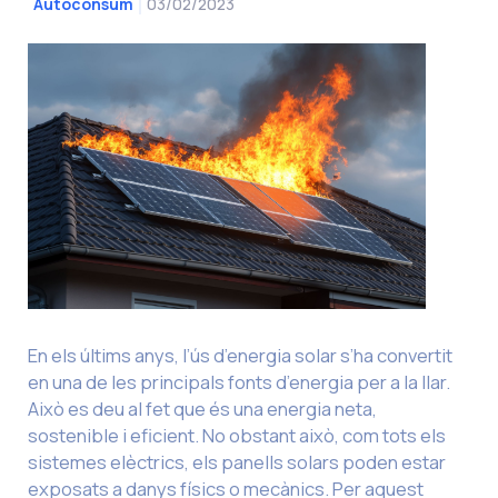
03/02/2023
Autoconsum
En els últims anys, l’ús d’energia solar s’ha convertit
en una de les principals fonts d’energia per a la llar.
Això es deu al fet que és una energia neta,
sostenible i eficient. No obstant això, com tots els
sistemes elèctrics, els panells solars poden estar
exposats a danys físics o mecànics. Per aquest