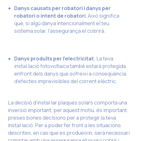
Danys causats per robatori i danys per
robatori o intent de robatori
. Això significa
que, si algú danya intencionalment el teu
sistema solar, l’assegurança el cobrirà.
Danys produïts per l’electricitat.
La teva
instal·lació fotovoltaica també estarà protegida
enfront dels danys que sofreixi a conseqüència
d’efectes imprevisibles del corrent elèctric.
La decisió d’instal·lar plaques solars comporta una
inversió important, per aquest motiu, és important
preses bones decisions per a protegir la teva
instal·lació. Per a poder fer front a les situacions
descrites, en cas que es produeixin, serà necessari
comptar amb una assegurança et pugui cobrir i