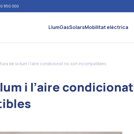
0 850 000
Llum
Gas
Solars
Mobilitat elèctrica
tura de la llum i l’aire condicionat no són incompatibles
llum i l’aire condicionat
ibles