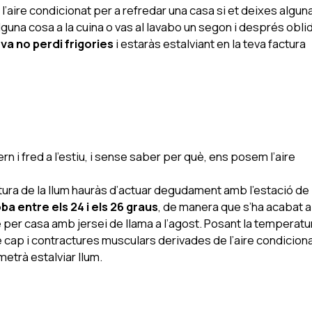
l’aire condicionat per a refredar una casa si et deixes algun
alguna cosa a la cuina o vas al lavabo un segon i després obli
va no perdi frigories
i estaràs estalviant en la teva factura
n i fred a l’estiu, i sense saber per què, ens posem l’aire
 factura de la llum hauràs d’actuar degudament amb l’estació de
 entre els 24 i els 26 graus
, de manera que s’ha acabat a
te per casa amb jersei de llama a l’agost. Posant la temperatu
e cap i contractures musculars derivades de l’aire condicion
etrà estalviar llum.