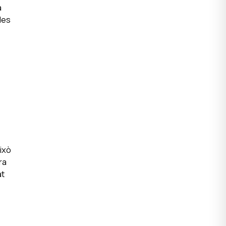
a
des
ixò
ra
at