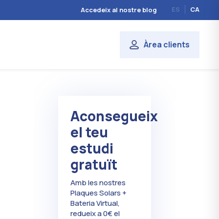
ES
CA
Accedeix al nostre blog
Àrea clients
Aconsegueix
el teu
estudi
gratuït
Amb les nostres
Plaques Solars +
Bateria Virtual,
redueix a 0€ el