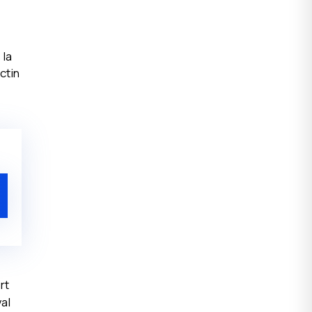
 la
ctin
rt
val