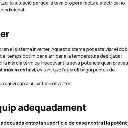
zar la situació perquè la teva propera factura elèctrica no
 condicionat:
ter
poren el sistema inverter. Aquest sistema pot estalviar el dob
t el temps òptim per a arribar a la temperatura desitjada i
xí la inèrcia tèrmica i reactivant la seva potència quan preveu
t màxim estalvi
, evitant que l’aparell tingui puntes de
 un canvi cap a un sistema inverter.
equip adequadament
 adequada entre la superfície de casa nostra i la potènc