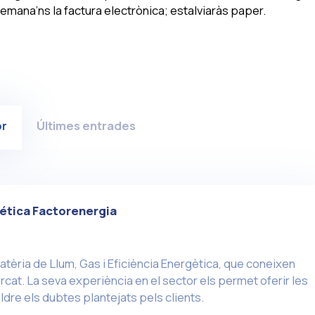
 demana’ns la factura electrònica; estalviaràs paper.
or
Últimes entrades
ética Factorenergia
atèria de Llum, Gas i Eficiència Energètica, que coneixen
cat. La seva experiència en el sector els permet oferir les
ldre els dubtes plantejats pels clients.