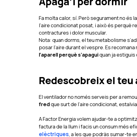
Apaga’l per dormir
Fa molta calor, sí. Però segurament no és
l’aire condicionat posat, i això és perquè r
contractures i dolor muscular.
Nota: quan dorms, el teu metabolisme s’ada
posar l’aire durant el vespre. Es recomana 
l’aparell perquè s’apagui
quan ja estiguis
Redescobreix el teu 
El ventilador no només serveis per a remour
fred
que surt de l’aire condicionat, estalvi
A Factor Energia volem ajudar-te a optimitz
factura de la llum i facis un consum més efi
elèctriques
, a les que podràs sumar-te e