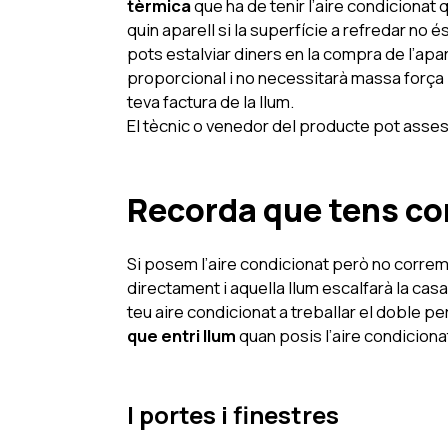
tèrmica
que ha de tenir l’aire condicionat 
quin aparell si la superfície a refredar no 
pots estalviar diners en la compra de l’apar
proporcional i no necessitarà massa força p
teva factura de la llum.
El tècnic o venedor del producte pot asse
Recorda que tens co
Si posem l’aire condicionat però no correm 
directament i aquella llum escalfarà la cas
teu aire condicionat a treballar el doble pe
que entri llum
quan posis l’aire condiciona
I portes i finestres