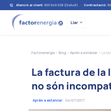
Atenció al client:
900 649 028 (Gratuït)
·
Contractació:
90
Llar
>
>
>
Factorenergia
Blog
Aprèn a estalviar
La fac
La factura de la 
no són incompat
04/07/2017
Aprèn a estalviar