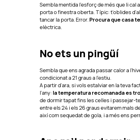
Sembla mentida l’esforç de més que li cal a 
porta o finestra oberta. Típic: t’oblides d’
tancar la porta. Error.
Procura que casa te
elèctrica.
No ets un pingüí
Sembla que ens agrada passar calor a l’hiver
condicionat a 21 graus a l’estiu.
A partir d’ara, si vols estalviar en la teva
l’any:
la temperatura recomanada es troba
de dormir tapat fins les celles i passejar-
entre els 24 i els 26 graus evitarem mals d
així com sequedat de gola, i a més ens perm