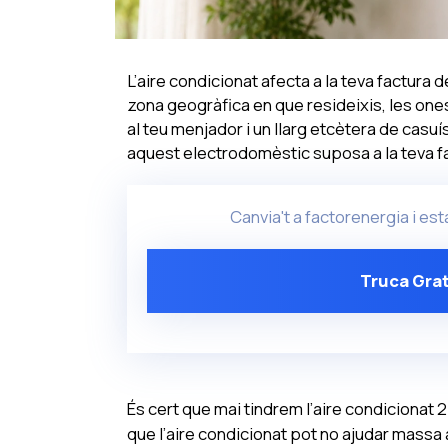
L’aire condicionat afecta a la teva factura d
zona geogràfica en que resideixis, les ones
al teu menjador i un llarg etcètera de casu
aquest electrodomèstic suposa a la teva fa
Canvia't a factorenergia i est
Truca Grat
És cert que mai tindrem l’aire condicionat 
que l’aire condicionat pot no ajudar massa