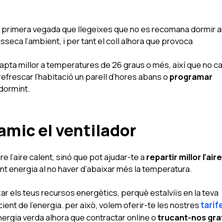
 la primera vegada que llegeixes que no es recomana dormir
esseca l’ambient, i per tant el coll alhora que provoca
pta millor a temperatures de 26 graus o més, així que no ca
refrescar l’habitació un parell d’hores abans o
programar
 dormint.
amic el ventilador
e l’aire calent, sinó que pot ajudar-te a
repartir millor l’aire
ant energia al no haver d’abaixar més la temperatura.
ar els teus recursos energètics, perquè estalviïs en la teva
cient de l’energia. per això, volem oferir-te les nostres
tarif
nergia verda alhora que contractar online o
trucant-nos gra