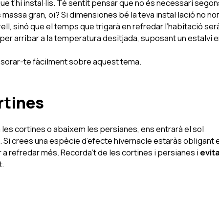
que t’hi instal·lis. Té sentit pensar que no és necessari segon
és massa gran, oi? Si dimensiones bé la teva instal·lació no n
ell, sinó que el temps que trigarà en refredar l’habitació ser
er arribar a la temperatura desitjada, suposant un estalvi e
ssorar-te fàcilment sobre aquest tema.
rtines
les cortines o abaixem les persianes, ens entrarà el sol
a. Si crees una espècie d’efecte hivernacle estaràs obligant e
r a refredar més. Recorda’t de les cortines i persianes i
evit
t.