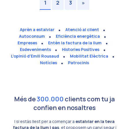
1
2
3
»
Aprèn a estalviar
Atenció al client
Autoconsum
Eficiència energètica
Empreses
Entèn la factura de la llum
Esdeveniments
Histories Positives
L'opinió d'Emili Rousaud
Mobilitat Elèctrica
Notícies
Patrocinis
Més de
300.000
clients com tu ja
confien en nosaltres
I si estàs llest per a començar a
estalviar en la teva
factura de la llum i gas
, et proposem un canvi segur i